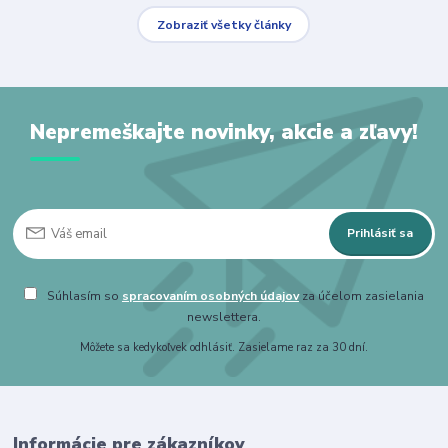
Zobraziť všetky články
Nepremeškajte novinky, akcie a zľavy!
Prihlásiť sa
Súhlasím so
spracovaním osobných údajov
za účelom zasielania
newslettera.
Môžete sa kedykoľvek odhlásiť. Zasielame raz za 30 dní.
Informácie pre zákazníkov