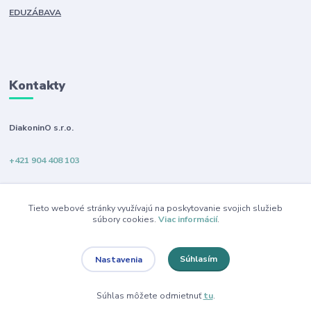
EDUZÁBAVA
Kontakty
DiakoninO s.r.o.
+421 904 408 103
info@diakonino.sk
Tieto webové stránky využívajú na poskytovanie svojich služieb
súbory cookies.
Viac informácií
.
Súhlasím
Nastavenia
DiakoninO s.r.o.
Súhlas môžete odmietnuť
tu
.
Vytvorené na
Eshop-rychlo.sk