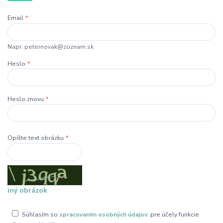
Email
*
Napr. peternovak@zoznam.sk
Heslo
*
Heslo znovu
*
Opíšte text obrázku
*
iný obrázok
Súhlasím so
spracovaním osobných údajov
. pre účely funkcie