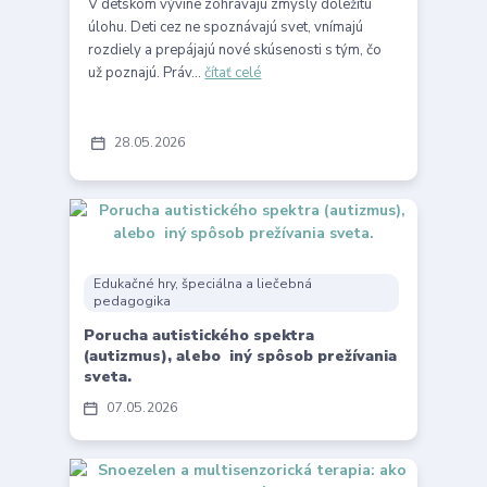
V detskom vývine zohrávajú zmysly dôležitú
úlohu. Deti cez ne spoznávajú svet, vnímajú
rozdiely a prepájajú nové skúsenosti s tým, čo
už poznajú. Práv...
čítať celé
28
05
2026
Edukačné hry, špeciálna a liečebná
pedagogika
Porucha autistického spektra
(autizmus), alebo iný spôsob prežívania
sveta.
07
05
2026