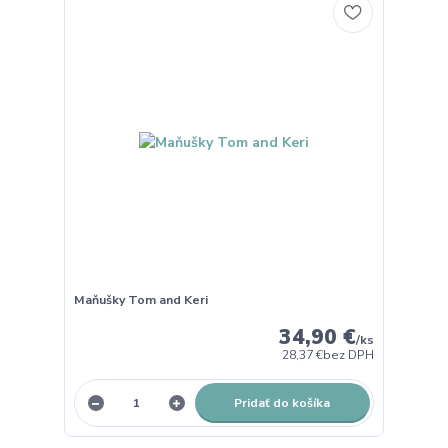
Maňušky Tom and Keri
34,90 €
/
ks
28,37 €
bez DPH
Pridať do košíka