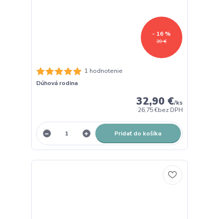
- 16 %
39 €
1 hodnotenie
Dúhová rodina
32,90 €
/
ks
26,75 €
bez DPH
Pridať do košíka