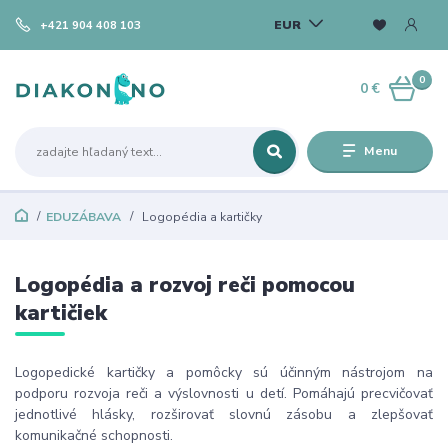
EUR
+421 904 408 103
0
0 €
Menu
EDUZÁBAVA
Logopédia a kartičky
Logopédia a rozvoj reči pomocou
kartičiek
Logopedické kartičky a pomôcky sú účinným nástrojom na
podporu rozvoja reči a výslovnosti u detí. Pomáhajú precvičovať
jednotlivé hlásky, rozširovať slovnú zásobu a zlepšovať
komunikačné schopnosti.