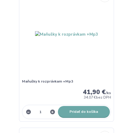
Maňušky k rozprávkam +Mp3
41,90 €
/
ks
34,07 €
bez DPH
Pridať do košíka