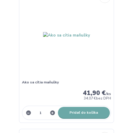
Ako sa cítia maňušky
41,90 €
/
ks
34,07 €
bez DPH
Pridať do košíka