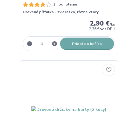
1 hodnotenie
Drevená píšťalka - zvieratko, rôzne vzory
2,90 €
/
ks
2,36 €
bez DPH
Pridať do košíka