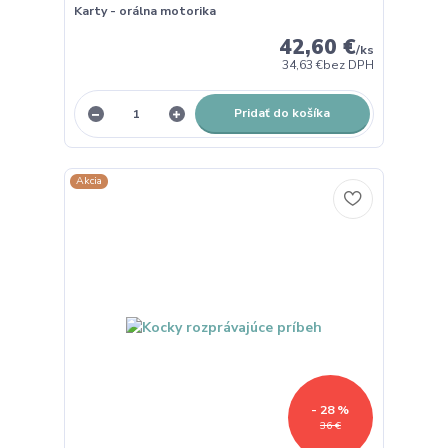
Karty - orálna motorika
42,60 €
/
ks
34,63 €
bez DPH
Pridať do košíka
Akcia
- 28 %
36 €