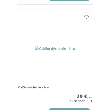
Cvičím dýchanie - hra
29 €
/
ks
23,58 €
bez DPH