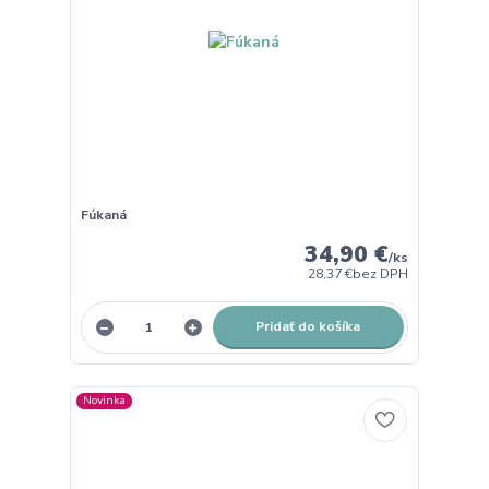
Fúkaná
34,90 €
/
ks
28,37 €
bez DPH
Pridať do košíka
Novinka