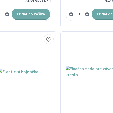
71,54 €
bez DPH
41,4
Pridať do košíka
Pridať do