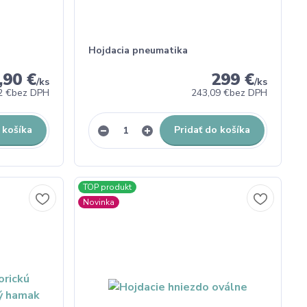
Hojdacia pneumatika
,90 €
299 €
/
ks
/
ks
2 €
bez DPH
243,09 €
bez DPH
 košíka
Pridať do košíka
TOP produkt
Novinka