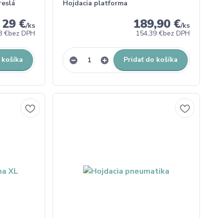
reslá
Hojdacia platforma
29 €
189,90 €
/
ks
/
ks
8 €
bez DPH
154,39 €
bez DPH
 košíka
Pridať do košíka