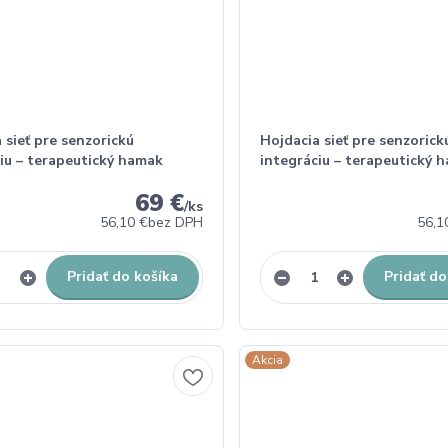
 sieť pre senzorickú
Hojdacia sieť pre senzorick
iu – terapeutický hamak
integráciu – terapeutický 
69 €
/
ks
56,10 €
bez DPH
56,1
Pridať do košíka
Pridať do
Akcia