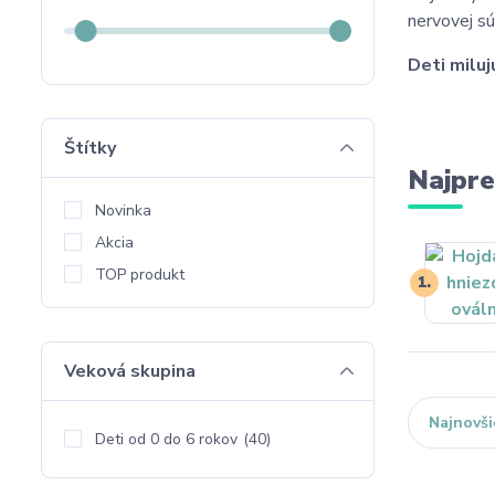
nervovej s
Deti miluj
Štítky
Najpre
Novinka
Akcia
TOP produkt
1.
Veková skupina
Najnovši
Deti od 0 do 6 rokov
(40)