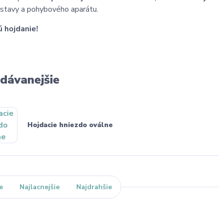
ústavy a pohybového aparátu.
ú hojdanie!
dávanejšie
Hojdacie hniezdo oválne
e
Najlacnejšie
Najdrahšie