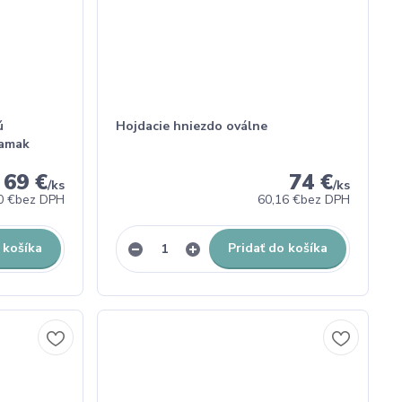
ú
Hojdacie hniezdo oválne
hamak
69 €
74 €
/
ks
/
ks
0 €
bez DPH
60,16 €
bez DPH
 košíka
Pridať do košíka