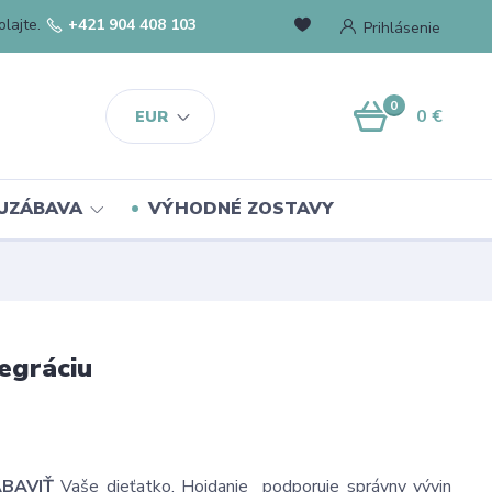
lajte.
+421 904 408 103
Prihlásenie
0
0 €
EUR
UZÁBAVA
VÝHODNÉ ZOSTAVY
egráciu
ABAVIŤ
Vaše dieťatko. Hojdanie podporuje správny vývin