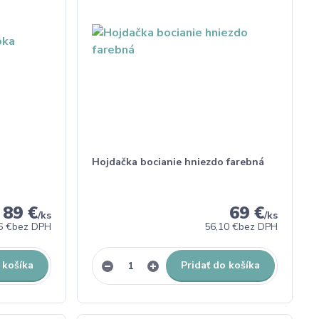
Hojdačka bocianie hniezdo farebná
89 €
69 €
/
ks
/
ks
6 €
bez DPH
56,10 €
bez DPH
 košíka
Pridať do košíka