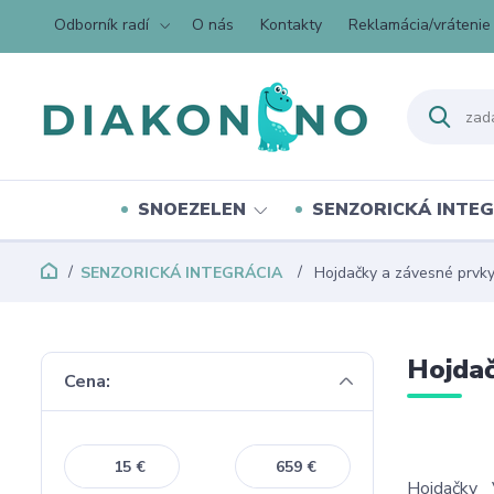
Odborník radí
O nás
Kontakty
Reklamácia/vrátenie
SNOEZELEN
SENZORICKÁ INTEG
SENZORICKÁ INTEGRÁCIA
Hojdačky a závesné prvk
Hojdač
Cena:
€
€
Hojdačky