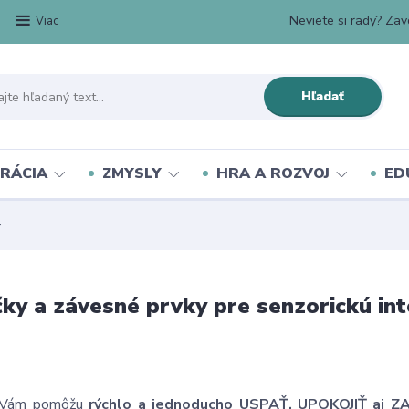
Neviete si rady? Zavo
Viac
Hľadať
RÁCIA
ZMYSLY
HRA A ROZVOJ
ED
y
ky a závesné prvky pre senzorickú int
 Vám pomôžu
rýchlo a jednoducho USPAŤ, UPOKOJIŤ aj Z