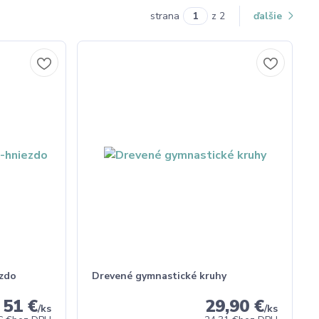
strana
z 2
ďalšie
ezdo
Drevené gymnastické kruhy
51 €
29,90 €
/
ks
/
ks