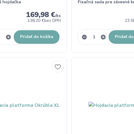
á hojdačka
Fixačná sada pre závesné k
169,98 €
/
ks
138,20 €
bez DPH
23,5
Pridať do košíka
Pridať do