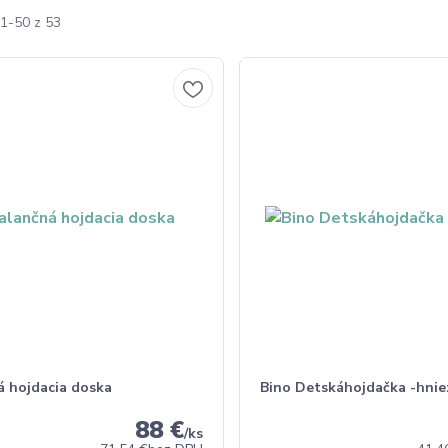
1-50 z 53
á hojdacia doska
Bino Detskáhojdačka -hni
88 €
/
ks