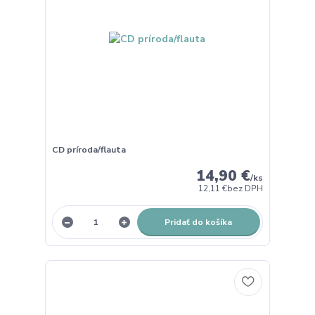
CD príroda/flauta
14,90 €
/
ks
12,11 €
bez DPH
Pridať do košíka