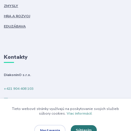
ZMYSLY
HRA A ROZVOJ
EDUZÁBAVA
Kontakty
DiakoninO s.r.o.
+421 904 408 103
info@diakonino.sk
Tieto webové stránky využívajú na poskytovanie svojich služieb
súbory cookies.
Viac informácií
.
Súhlasím
Nastavenia