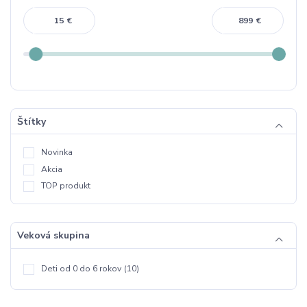
€
€
Štítky
Novinka
Akcia
TOP produkt
Veková skupina
Deti od 0 do 6 rokov
(10)