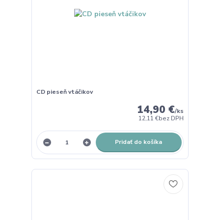
CD pieseň vtáčikov
14,90 €
/
ks
12,11 €
bez DPH
Pridať do košíka