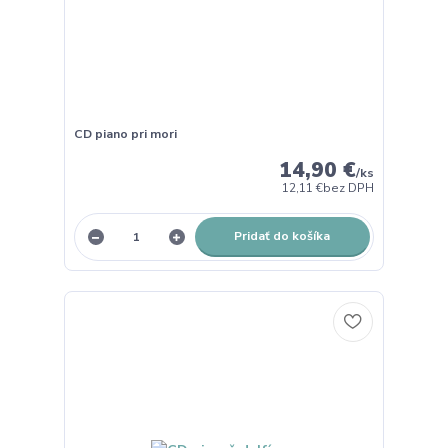
CD piano pri mori
14,90 €
/
ks
12,11 €
bez DPH
Pridať do košíka