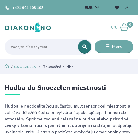
EUR
+421 904 408 103
0
0 €
Menu
SNOEZELEN
Relaxačná hudba
Hudba do Snoezelen miestnosti
Hudba
je neoddeliteľnou súčasťou multisenzorickej miestnosti a
zohráva dôležitú úlohu pri vytváraní upokojujúcej a harmonickej
atmosféry. Správne zvolená
relaxačná hudba alebo prírodné
zvuky v kombinácii s jemnými hudobnými nástrojmi
podporujú
uvoľnenie, znižujú stres a pozitívne ovplyvňujú emocionálny stav.