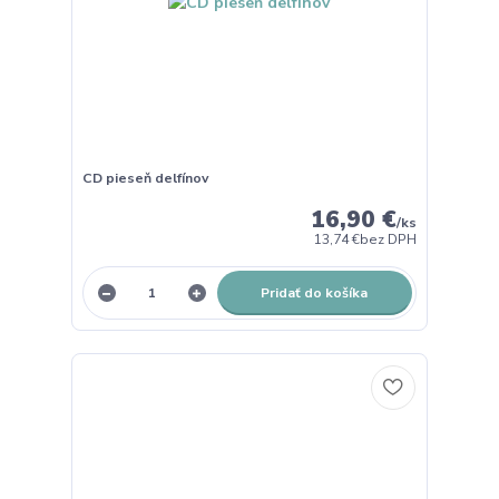
CD pieseň delfínov
16,90 €
/
ks
13,74 €
bez DPH
Pridať do košíka