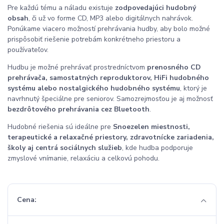
Pre každú tému a náladu existuje
zodpovedajúci hudobný
obsah
, či už vo forme CD, MP3 alebo digitálnych nahrávok.
Ponúkame viacero možností prehrávania hudby, aby bolo možné
prispôsobiť riešenie potrebám konkrétneho priestoru a
používateľov.
Hudbu je možné prehrávať prostredníctvom
prenosného CD
prehrávača, samostatných reproduktorov, HiFi hudobného
systému alebo nostalgického hudobného systému
, ktorý je
navrhnutý špeciálne pre seniorov. Samozrejmosťou je aj možnosť
bezdrôtového prehrávania cez Bluetooth
.
Hudobné riešenia sú ideálne pre
Snoezelen miestnosti,
terapeutické a relaxačné priestory, zdravotnícke zariadenia,
školy aj centrá sociálnych služieb
, kde hudba podporuje
zmyslové vnímanie, relaxáciu a celkovú pohodu.
Cena: