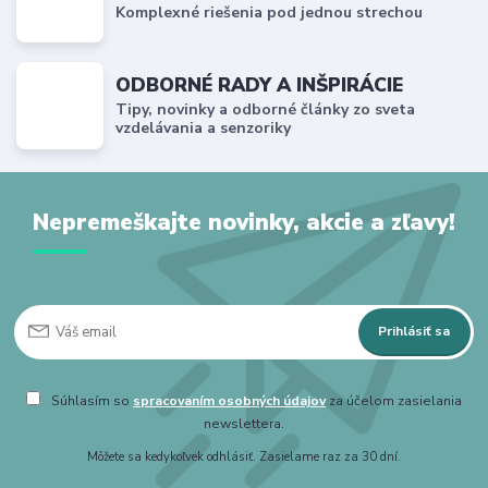
Komplexné riešenia pod jednou strechou
ODBORNÉ RADY A INŠPIRÁCIE
Tipy, novinky a odborné články zo sveta
vzdelávania a senzoriky
Nepremeškajte novinky, akcie a zľavy!
Prihlásiť sa
Súhlasím so
spracovaním osobných údajov
za účelom zasielania
newslettera.
Môžete sa kedykoľvek odhlásiť. Zasielame raz za 30 dní.