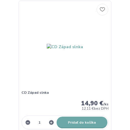
CD Západ slnka
14,90 €
/
ks
12,11 €
bez DPH
Pridať do košíka