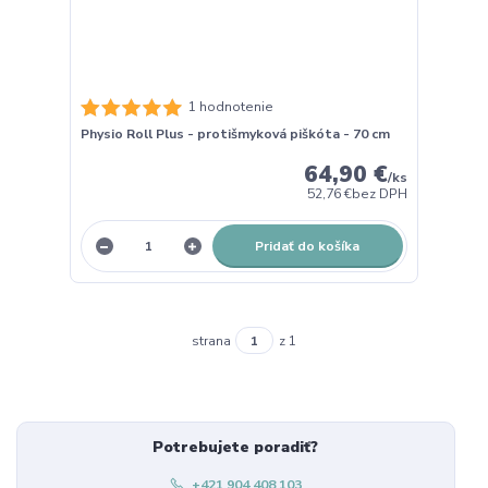
1 hodnotenie
Physio Roll Plus - protišmyková piškóta - 70 cm
64,90 €
/
ks
52,76 €
bez DPH
Pridať do košíka
strana
z 1
Potrebujete poradiť?
+421 904 408 103