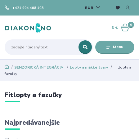
EUR
+421 904 408 103
0
0 €
Menu
SENZORICKÁ INTEGRÁCIA
Lopty a mäkké tvary
Fitlopty a
fazuľky
Fitlopty a fazuľky
Najpredávanejšie