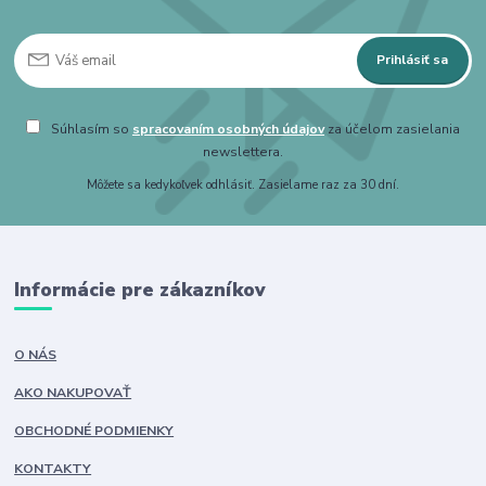
Prihlásiť sa
Súhlasím so
spracovaním osobných údajov
za účelom zasielania
newslettera.
Môžete sa kedykoľvek odhlásiť. Zasielame raz za 30 dní.
Informácie pre zákazníkov
O NÁS
AKO NAKUPOVAŤ
OBCHODNÉ PODMIENKY
KONTAKTY