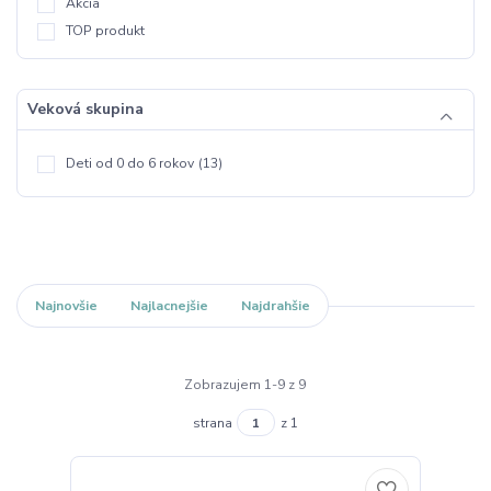
Akcia
TOP produkt
Veková skupina
Deti od 0 do 6 rokov
(13)
Najnovšie
Najlacnejšie
Najdrahšie
Zobrazujem 1-9 z 9
strana
z 1