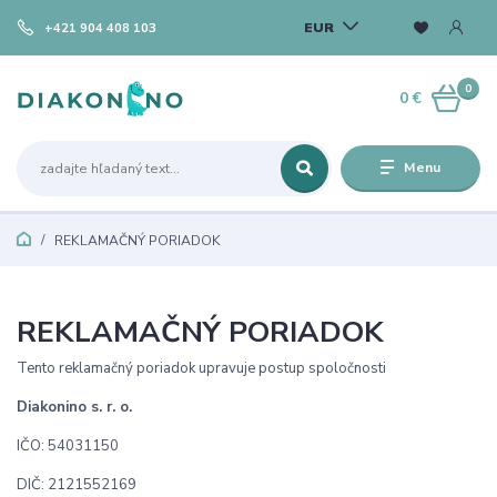
EUR
+421 904 408 103
0
0 €
Menu
REKLAMAČNÝ PORIADOK
REKLAMAČNÝ PORIADOK
Tento reklamačný poriadok upravuje postup spoločnosti
Diakonino s. r. o.
IČO: 54031150
DIČ: 2121552169