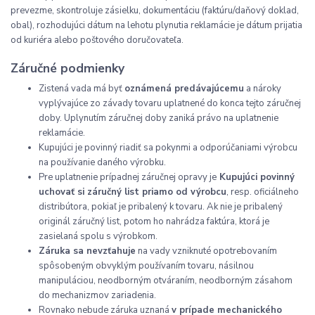
prevezme, skontroluje zásielku, dokumentáciu (faktúru/daňový doklad,
obal), rozhodujúci dátum na lehotu plynutia reklamácie je dátum prijatia
od kuriéra alebo poštového doručovateľa.
Záručné podmienky
Zistená vada má byť
oznámená predávajúcemu
a nároky
vyplývajúce zo závady tovaru uplatnené do konca tejto záručnej
doby. Uplynutím záručnej doby zaniká právo na uplatnenie
reklamácie.
Kupujúci je povinný riadiť sa pokynmi a odporúčaniami výrobcu
na používanie daného výrobku.
Pre uplatnenie prípadnej záručnej opravy je
Kupujúci povinný
uchovať si záručný list priamo od výrobcu
, resp. oficiálneho
distribútora, pokiaľ je pribalený k tovaru. Ak nie je pribalený
originál záručný list, potom ho nahrádza faktúra, ktorá je
zasielaná spolu s výrobkom.
Záruka sa nevzťahuje
na vady vzniknuté opotrebovaním
spôsobeným obvyklým používaním tovaru, násilnou
manipuláciou, neodborným otváraním, neodborným zásahom
do mechanizmov zariadenia.
Rovnako nebude záruka uznaná
v prípade mechanického