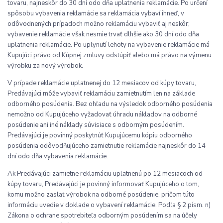
tovaru, najneskôr do 30 dní odo dňa uplatnenia reklamácie. Po určení
spôsobu vybavenia reklamácie sa reklamácia vybaví ihneď, v
odôvodnených prípadoch možno reklamáciu vybaviť aj neskôr;
vybavenie reklamácie však nesmie trvať dlhšie ako 30 dní odo dňa
uplatnenia reklamácie. Po uplynutí lehoty na vybavenie reklamácie má
Kupujúci právo od Kúpnej zmluvy odstúpiť alebo má právo na výmenu
výrobku za nový výrobok.
V prípade reklamácie uplatnenej do 12 mesiacov od kúpy tovaru,
Predávajúci môže vybaviť reklamáciu zamietnutím len na základe
odborného posúdenia. Bez ohľadu na výsledok odborného posúdenia
nemožno od Kupujúceho vyžadovať úhradu nákladov na odborné
posúdenie ani iné náklady súvisiace s odborným posúdením.
Predávajúci je povinný poskytnúť Kupujúcemu kópiu odborného
posúdenia odôvodňujúceho zamietnutie reklamácie najneskôr do 14
dní odo dňa vybavenia reklamácie.
Ak Predávajúci zamietne reklamáciu uplatnenú po 12 mesiacoch od
kúpy tovaru, Predávajúci je povinný informovať Kupujúceho o tom,
komu možno zaslať výrobok na odborné posúdenie, pričom túto
informáciu uvedie v doklade o vybavení reklamácie. Podľa § 2 písm. n)
Zákona o ochrane spotrebiteľa odborným posúdením sa na účely