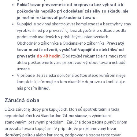
Pokiaľ tovar prevezmete od prepravcu bez výhrad a k
poškodeniu neprišlo pri odosielaní zásielky zo skladu, nie
je možné reklamovať poškodenia tovaru.
Kupujúci je povinný skontrolovať kompletnosť a bezchybný stav
výrobku ihneď po prevzatí, t.j. bez zbytočného odkladu podľa
podmienok uvedených v príslušných ustanoveniach
Obchodného zákonníka a Občianskeho zákonníka.
Prevzatý
tovar musíte otvoriť, vyskúšať /zapojiť do elektriky/ od
prevzatia
do 48 hodín.
Dodatočné reklamácie na množstvo
alebo poškodenie tovaru prepravou, výrobou tovaru nebudú
uznané.
V prípade, že zásielka doručená poštou alebo kuriérom nie je
kompletná, informujte o tom okamžite dopravcu a kontaktujte
nás prosím i
hneď.
Záručná doba
Dĺžka záručnej doby pre kupujúcich, ktorí sú spotrebiteľmi a teda
nepodnikateľmi trvá štandardne
24 mesiacov
, s výnimkami
stanovenými právnymi predpismi. Záručná doba začína plynúť dňom
prevzatia tovaru kupujúcim. V prípade, že je reklamovaný tovar
doručený poštou alebo kuriérom, zodpovedná osoba tento tovar