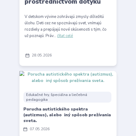
prostredníctvom dotyku
V detskom vývine zohrávajú zmysly dôležitú
úlohu. Deti cez ne spoznávajú svet, vnímajú
rozdiely a prepájajú nové skúsenosti s tým, čo
už poznajú. Práv...
čítať celé
28
05
2026
Edukačné hry, špeciálna a liečebná
pedagogika
Porucha autistického spektra
(autizmus), alebo iný spôsob prežívania
sveta.
07
05
2026