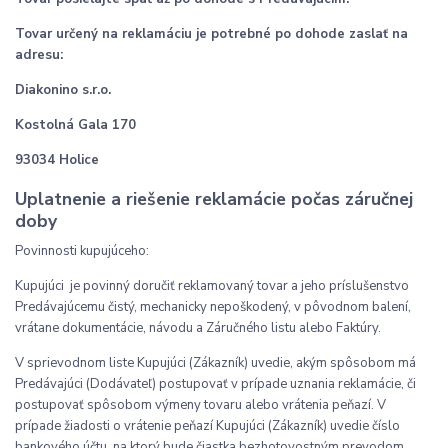
Tovar určený na reklamáciu je potrebné po dohode zaslať na
adresu:
Diakonino s.r.o.
Kostolná Gala 170
93034 Holice
Uplatnenie a riešenie reklamácie počas záručnej
doby
Povinnosti kupujúceho:
Kupujúci je povinný doručiť reklamovaný tovar a jeho príslušenstvo
Predávajúcemu čistý, mechanicky nepoškodený, v pôvodnom balení,
vrátane dokumentácie, návodu a Záručného listu alebo Faktúry.
V sprievodnom liste Kupujúci (Zákazník) uvedie, akým spôsobom má
Predávajúci (Dodávateľ) postupovať v prípade uznania reklamácie, či
postupovať spôsobom výmeny tovaru alebo vrátenia peňazí. V
prípade žiadosti o vrátenie peňazí Kupujúci (Zákazník) uvedie číslo
bankového účtu, na ktorý bude čiastka bezhotovostným prevodom