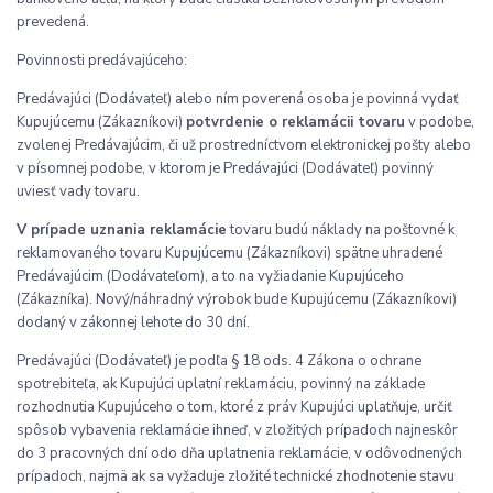
prevedená.
Povinnosti predávajúceho:
Predávajúci (Dodávateľ) alebo ním poverená osoba je povinná vydať
Kupujúcemu (Zákazníkovi)
potvrdenie o reklamácii tovaru
v podobe,
zvolenej Predávajúcim, či už prostredníctvom elektronickej pošty alebo
v písomnej podobe, v ktorom je Predávajúci (Dodávateľ) povinný
uviesť vady tovaru.
V prípade uznania reklamácie
tovaru budú náklady na poštovné k
reklamovaného tovaru Kupujúcemu (Zákazníkovi) spätne uhradené
Predávajúcim (Dodávateľom), a to na vyžiadanie Kupujúceho
(Zákazníka). Nový/náhradný výrobok bude Kupujúcemu (Zákazníkovi)
dodaný v zákonnej lehote do 30 dní.
Predávajúci (Dodávateľ) je podľa § 18 ods. 4 Zákona o ochrane
spotrebiteľa, ak Kupujúci uplatní reklamáciu, povinný na základe
rozhodnutia Kupujúceho o tom, ktoré z práv Kupujúci uplatňuje, určiť
spôsob vybavenia reklamácie ihneď, v zložitých prípadoch najneskôr
do 3 pracovných dní odo dňa uplatnenia reklamácie, v odôvodnených
prípadoch, najmä ak sa vyžaduje zložité technické zhodnotenie stavu