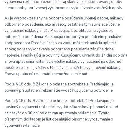
vybavenia reklamácií rozumie o. i. aj stanovisko autorizovanej osoby
alebo osoby oprávnenej výrobcom na vykonávanie záručných opráv.
Ak je výrobok zaslaný na odborné posúdenie určenej osobe, náklady
odborného posúdenia, ako aj všetky ostatné s tým súvisiace účelne
vynaložené náklady znáša Predávajúci bez ohľadu na výsledok
odborného posúdenia. Ak Kupujúci odborným posúdením preukáže
zodpovednosť Predávajúceho za vadu, môže reklamáciu uplatniť
znova; počas vykonávania odborného posúdenia záručná doba
neplynie. Predávajúci je povinný Kupujúcemu uhradiť do 14 dní odo dňa
znova uplatnenia reklamácie všetky náklady vynaložené na odborné
posúdenie, ako aj všetky s tým súvisiace účelne vynaložené náklady.
Znova uplatnenú reklamáciu nemožno zamietnuť.
Podľa § 18 ods. 8 Zákona o ochrane spotrebiteľa Predávajúci je
povinný pri uplatnení reklamácie vydať Kupujúcemu potvrdenie.
Podľa § 18 ods. 9 Zákona o ochrane spotrebiteľa Predávajúci je
povinný o vybavení reklamácie vydať zákazníkovi písomný doklad
najneskôr do 30 dní od dátumu uplatnenia reklamácie. Týmto
písomným dokladom je list obsahujúci písomné vyrozumenie o
vybavení reklamácie.