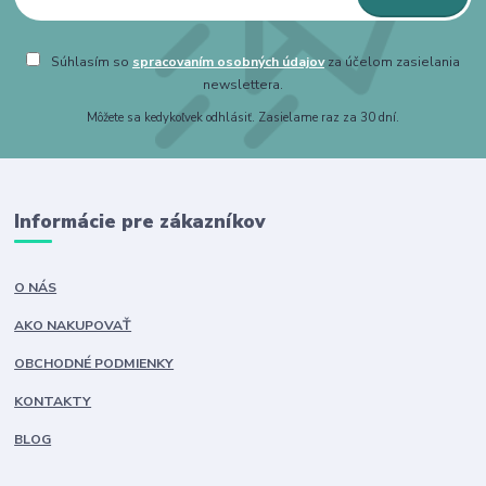
Súhlasím so
spracovaním osobných údajov
za účelom zasielania
newslettera.
Môžete sa kedykoľvek odhlásiť. Zasielame raz za 30 dní.
Informácie pre zákazníkov
O NÁS
AKO NAKUPOVAŤ
OBCHODNÉ PODMIENKY
KONTAKTY
BLOG