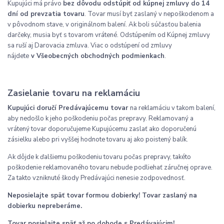
Kupujúci má právo
bez dôvodu odstúpiť od kúpnej zmluvy do 14
dní od prevzatia tovaru
. Tovar musí byť zaslaný v nepoškodenom a
v pôvodnom stave, v originálnom balení. Ak boli súčasťou balenia
darčeky, musia byť s tovarom vrátené. Odstúpením od Kúpnej zmluvy
sa ruší aj Darovacia zmluva. Viac o odstúpení od zmluvy
nájdete
v Všeobecných obchodných podmienkach
.
Zasielanie tovaru na reklamáciu
Kupujúci doručí Predávajúcemu tovar
na reklamáciu v takom balení,
aby nedošlo k jeho poškodeniu počas prepravy. Reklamovaný a
vrátený tovar doporučujeme Kupujúcemu zaslať ako doporučenú
zásielku alebo pri vyššej hodnote tovaru aj ako poistený balík.
Ak dôjde k ďalšiemu poškodeniu tovaru počas prepravy, takéto
poškodenie reklamovaného tovaru nebude podliehať záručnej oprave.
Za takto vzniknuté škody Predávajúci nenesie zodpovednosť.
Neposielajte späť tovar formou dobierky! Tovar zaslaný na
dobierku nepreberáme.
Tovar posielajte späť až po dohode s Predávajúcim!