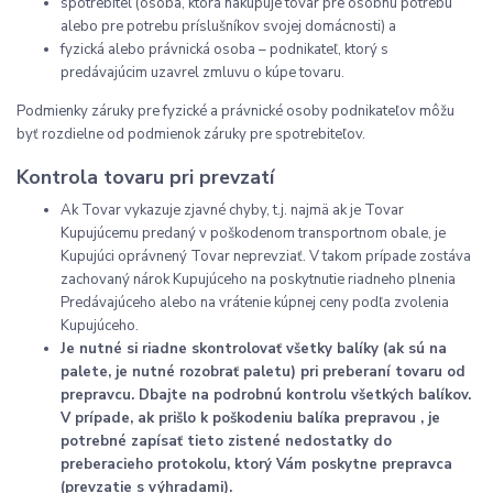
spotrebiteľ (osoba, ktorá nakupuje tovar pre osobnú potrebu
alebo pre potrebu príslušníkov svojej domácnosti) a
fyzická alebo právnická osoba – podnikateľ, ktorý s
predávajúcim uzavrel zmluvu o kúpe tovaru.
Podmienky záruky pre fyzické a právnické osoby podnikateľov môžu
byť rozdielne od podmienok záruky pre spotrebiteľov.
Kontrola tovaru pri prevzatí
Ak Tovar vykazuje zjavné chyby, t.j. najmä ak je Tovar
Kupujúcemu predaný v poškodenom transportnom obale, je
Kupujúci oprávnený Tovar neprevziať. V takom prípade zostáva
zachovaný nárok Kupujúceho na poskytnutie riadneho plnenia
Predávajúceho alebo na vrátenie kúpnej ceny podľa zvolenia
Kupujúceho.
Je nutné si riadne skontrolovať všetky balíky (ak sú na
palete, je nutné rozobrať paletu) pri preberaní tovaru od
prepravcu. Dbajte na podrobnú kontrolu všetkých balíkov.
V prípade, ak prišlo k poškodeniu balíka prepravou , je
potrebné zapísať tieto zistené nedostatky do
preberacieho protokolu, ktorý Vám poskytne prepravca
(prevzatie s výhradami).