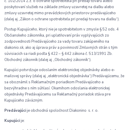
č. 102/2014 Z.z. o ochrane spotrebiteľa pri predaji tovaru alebo
poskytovaní služieb na základe zmluvy uzavretej na diaľku alebo
zmluvy uzavretej mimo prevádzkových priestorov predávajúceho
(ďalej aj „Zákon o ochrane spotrebiteľa pri predaji tovaru na diaľku“).
Postup Kupujúceho, ktorý nie je spotrebiteľom v zmysle § 52 ods. 4
Občianskeho zákonníka, pri uplatňovaní práv vyplývajúcich zo
zodpovednosti Predávajúceho za vady tovaru zakúpeného na
diakonio.sk, ako aj úprava práv a povinností Zmluvných strán s tým
súvisiacich sa riadi podľa § 422 – § 442 zákona č. 513/1991 Zb.
Obchodný zákonník (ďalej aj ,,Obchodný zákonník“).
Kupujúci potvrdzuje odoslaním elektronickej objednávky alebo e-
mailovej správy (ďalej aj „elektronická objednávka“) Predávajúcemu, že
sa oboznámil s Reklamačným poriadkom Predávajúceho a
bezvýhradne s ním súhlasí. Okamihom odoslania elektronickej
objednávky Predávajúcemu sa Reklamačný poriadok stáva pre
Kupujúceho záväzným.
Predávajúci
je obchodná spoločnosť Diakonino s. r. o.
Kupujúci
je: