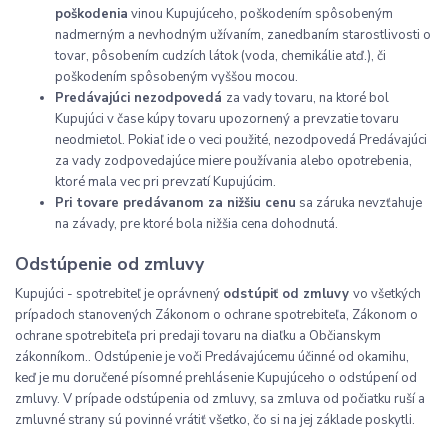
poškodenia
vinou Kupujúceho, poškodením spôsobeným
nadmerným a nevhodným užívaním, zanedbaním starostlivosti o
tovar, pôsobením cudzích látok (voda, chemikálie atď.), či
poškodením spôsobeným vyššou mocou.
Predávajúci nezodpovedá
za vady tovaru, na ktoré bol
Kupujúci v čase kúpy tovaru upozornený a prevzatie tovaru
neodmietol. Pokiaľ ide o veci použité, nezodpovedá Predávajúci
za vady zodpovedajúce miere používania alebo opotrebenia,
ktoré mala vec pri prevzatí Kupujúcim.
Pri tovare predávanom za nižšiu cenu
sa záruka nevzťahuje
na závady, pre ktoré bola nižšia cena dohodnutá.
Odstúpenie od zmluvy
Kupujúci - spotrebiteľ je oprávnený
odstúpiť od zmluvy
vo všetkých
prípadoch stanovených Zákonom o ochrane spotrebiteľa, Zákonom o
ochrane spotrebiteľa pri predaji tovaru na diaľku a Občianskym
zákonníkom.. Odstúpenie je voči Predávajúcemu účinné od okamihu,
keď je mu doručené písomné prehlásenie Kupujúceho o odstúpení od
zmluvy. V prípade odstúpenia od zmluvy, sa zmluva od počiatku ruší a
zmluvné strany sú povinné vrátiť všetko, čo si na jej základe poskytli.