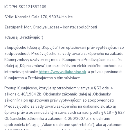
IČ DPH: SK2121552169
Sídlo: Kostolná Gala 170, 93034 Holice
Zastúpená: Mgr. Orsolya Léczes – konateľ spoločnosti
(ďalej aj „Predávajúci”)
a kupujúceho (ďalej aj „Kupujúci”) pri uplatňovaní práv vyplývajúcich zo
zodpovednosti Predávajúceho za vady tovaru zakúpeného na základe
Kúpnej zmluvy uzatvorenej medzi Kupujúcim a Predávajúcim na diaľku
(ďalej aj „Kúpna zmluva“) prostredníctvom elektronického obchodu na
internetovej stránke
https://www.diakonino.sk
a práva a povinnosti
Kupujúceho a Predávajúceho s tým súvisiace.
Postup Kupujúceho, ktorý je spotrebiteľom v zmysle § 52 ods. 4
zákona č. 40/1964 Zb. Občiansky zákonník (ďalej aj „Občiansky
zákonník“), pri uplatňovaní práv vyplývajúcich zo zodpovednosti
Predávajúceho za vady tovaru zakúpeného na diakonino.sk, ako aj
úprava práv a povinností s tým súvisiacich sa riadi podľa § 619 – § 627
Občianskeho zákonníka a zákonom č. 250/2007 Z.z. o ochrane
spotrebiteľa (ďalej aj „Zákon o ochrane spotrebiteľa“), ako aj zákonom