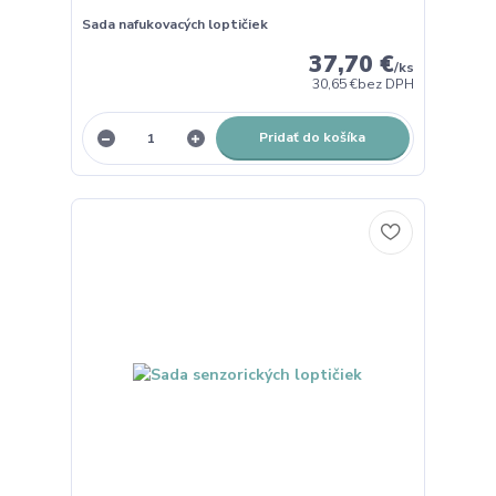
Sada nafukovacých loptičiek
37,70 €
/
ks
30,65 €
bez DPH
Pridať do košíka