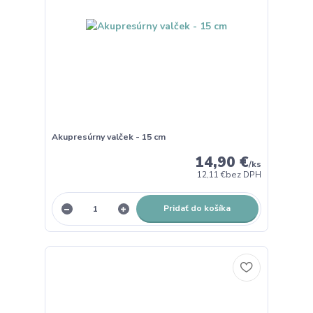
Akupresúrny valček - 15 cm
14,90 €
/
ks
12,11 €
bez DPH
Pridať do košíka