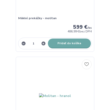
Mäkké prekážky - molitan
599 €
/
ks
486,99 €
bez DPH
Pridať do košíka