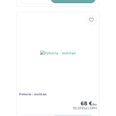
Pohoria - molitan
68 €
/
ks
55,28 €
bez DPH