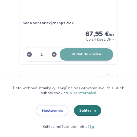
Sada senzorických loptičiek
67,95 €
/
ks
55,24 €
bez DPH
Pridať do košíka
Tieto webové stránky využívajú na poskytovanie svojich služieb
súbory cookies.
Viac informácií
.
Súhlasím
Nastavenia
Súhlas môžete odmietnuť
tu
.