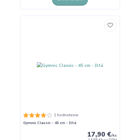
1 hodnotenie
Gymnic Classic - 45 cm - žltá
17,90 €
/
ks
14,55 €
bez DPH