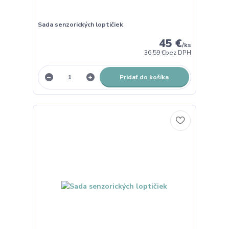
Sada senzorických loptičiek
45 €
/
ks
36,59 €
bez DPH
Pridať do košíka