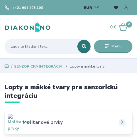
EUR
+421 904 408 103
0
0 €
Menu
SENZORICKÁ INTEGRÁCIA
Lopty a mäkké tvary
Lopty a mäkké tvary pre senzorickú
integráciu
Molitanové prvky