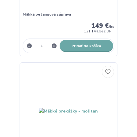
Mäkká petangová súprava
149 €
/
ks
121,14 €
bez DPH
Pridať do košíka