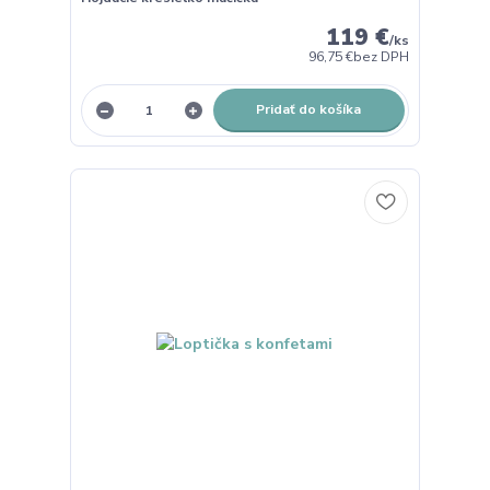
119 €
/
ks
96,75 €
bez DPH
Pridať do košíka