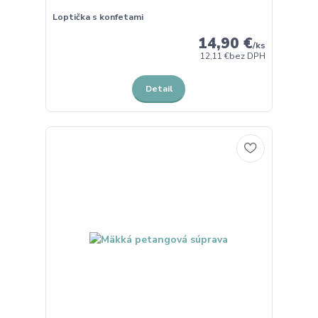
Loptička s konfetami
14,90 €
/
ks
12,11 €
bez DPH
Detail