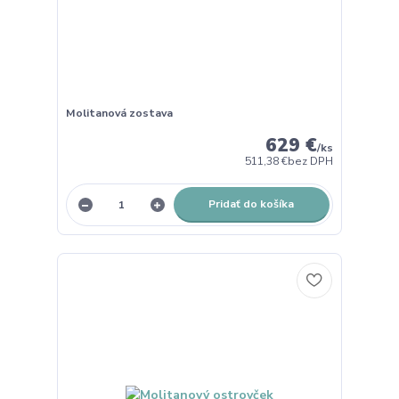
Molitanová zostava
629 €
/
ks
511,38 €
bez DPH
Pridať do košíka