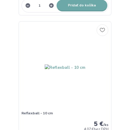
Pridať do košíka
Reflexball - 10 cm
5 €
/
ks
4,07 €
bez DPH