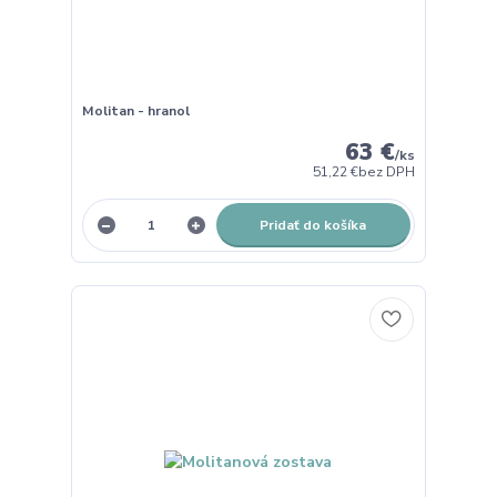
Molitan - hranol
63 €
/
ks
51,22 €
bez DPH
Pridať do košíka