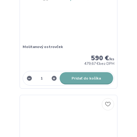
Molitanový ostrovček
590 €
/
ks
479,67 €
bez DPH
Pridať do košíka