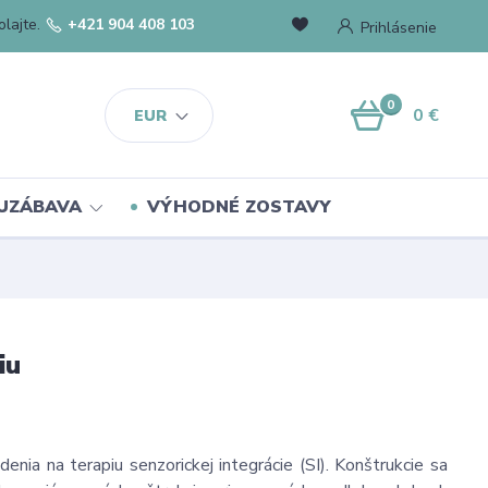
lajte.
+421 904 408 103
Prihlásenie
0
0 €
EUR
UZÁBAVA
VÝHODNÉ ZOSTAVY
iu
nia na terapiu senzorickej integrácie (SI). Konštrukcie sa