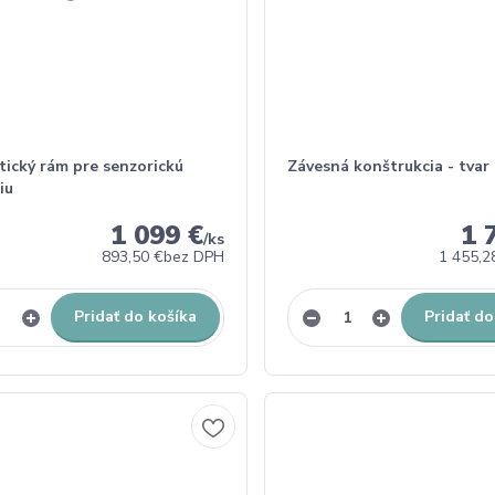
tický rám pre senzorickú
Závesná konštrukcia - tvar
iu
1 099 €
1 
/
ks
893,50 €
bez DPH
1 455,2
Pridať do košíka
Pridať do