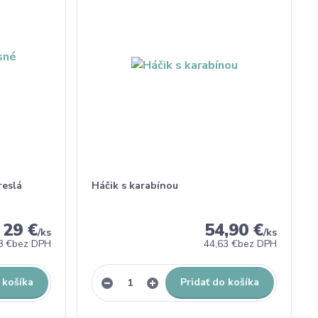
reslá
Háčik s karabínou
29 €
54,90 €
/
ks
/
ks
8 €
bez DPH
44,63 €
bez DPH
 košíka
Pridať do košíka