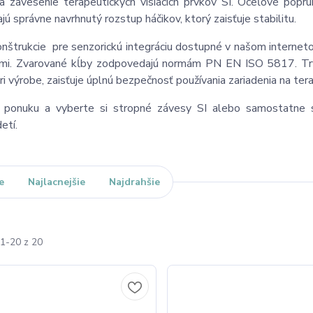
na zavesenie terapeutických visiacich prvkov SI. Oceľové pop
jú správne navrhnutý rozstup háčikov, ktorý zaisťuje stabilitu.
nštrukcie pre senzorickú integráciu dostupné v našom internet
átmi. Zvarované kĺby zodpovedajú normám PN EN ISO 5817. Trv
ri výrobe, zaisťuje úplnú bezpečnosť používania zariadenia na tera
si ponuku a vyberte si stropné závesy SI alebo samostatne
etí.
e
Najlacnejšie
Najdrahšie
1-20 z 20