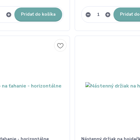
Pridať do košíka
Pridať do
ťahanie - horizontálne
Nástenný držiak na hojdač