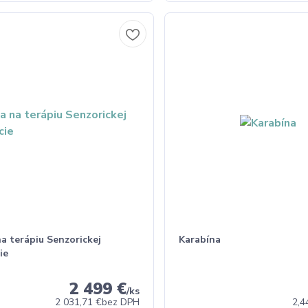
a terápiu Senzorickej
Karabína
ie
2 499 €
/
ks
2 031,71 €
bez DPH
2,4