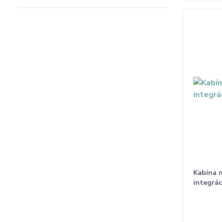
Kabína n
integrác