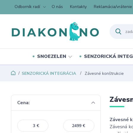
Odborník radí
O nás
Kontakty
Reklamácia/vrátenie
SNOEZELEN
SENZORICKÁ INTEG
SENZORICKÁ INTEGRÁCIA
Závesné konštrukcie
Závesn
Cena:
Závesné k
€
€
Závesná ko