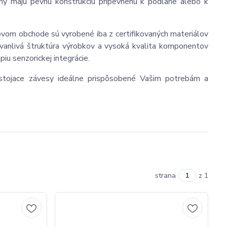
ruhy majú pevnú konštrukciu pripevnenú k podlahe alebo k
ovom obchode sú vyrobené iba z certifikovaných materiálov
anlivá štruktúra výrobkov a vysoká kvalita komponentov
piu senzorickej integrácie.
 stojace závesy ideálne prispôsobené Vašim potrebám a
strana
z 1