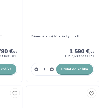
 T
Závesná konštrukcia typu - U
790 €
1 590 €
/
ks
/
ks
8 €
bez DPH
1 292,68 €
bez DPH
 košíka
Pridať do košíka