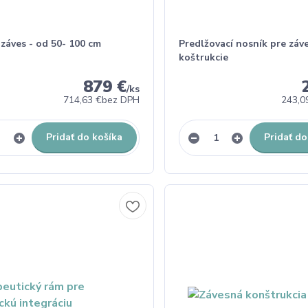
záves - od 50- 100 cm
Predlžovací nosník pre záv
koštrukcie
879 €
/
ks
714,63 €
bez DPH
243,0
Pridať do košíka
Pridať do