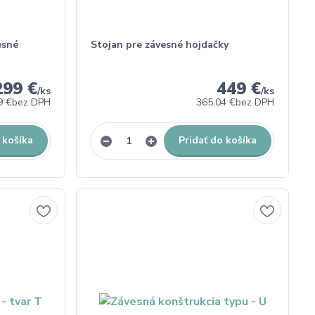
esné
Stojan pre závesné hojdačky
299 €
449 €
/
ks
/
ks
9 €
bez DPH
365,04 €
bez DPH
 košíka
Pridať do košíka