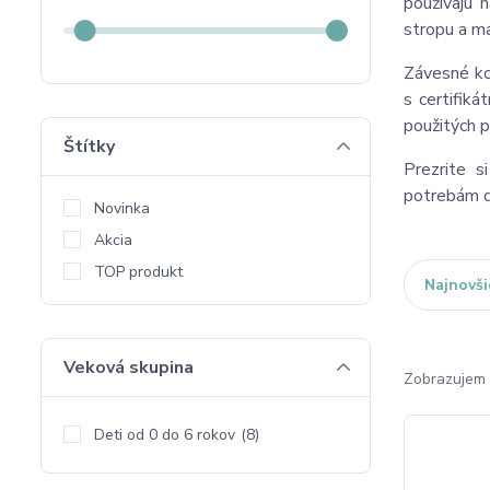
používajú 
stropu a ma
Závesné ko
s certifik
použitých p
Štítky
Prezrite 
potrebám d
Novinka
Akcia
TOP produkt
Najnovši
Veková skupina
Zobrazujem 
Deti od 0 do 6 rokov
(8)