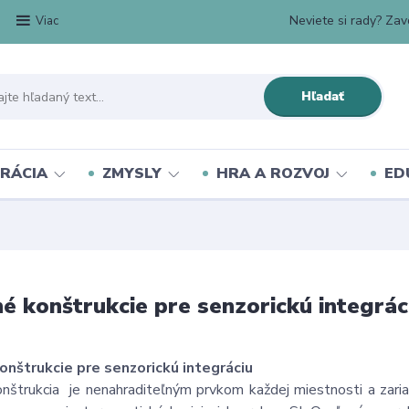
Neviete si rady? Zavo
Viac
Hľadať
RÁCIA
ZMYSLY
HRA A ROZVOJ
ED
é konštrukcie pre senzorickú integrác
onštrukcie pre senzorickú integráciu
nštrukcia je nenahraditeľným prvkom každej miestnosti a zariade