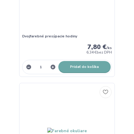
Dvojfarebné presýpacie hodiny
7,80 €
/
ks
6,34 €
bez DPH
Pridať do košíka