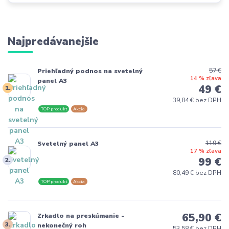
Najpredávanejšie
57 €
Priehľadný podnos na svetelný
14 % zľava
panel A3
49 €
1.
39,84 € bez DPH
TOP produkt
Akcia
119 €
Svetelný panel A3
17 % zľava
99 €
2.
80,49 € bez DPH
TOP produkt
Akcia
65,90 €
Zrkadlo na preskúmanie -
3.
nekonečný roh
53,58 € bez DPH