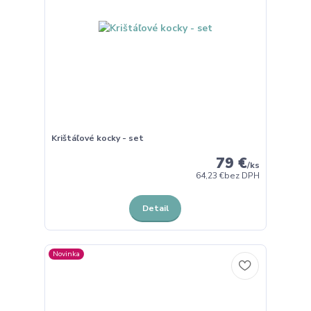
Krištáľové kocky - set
79 €
/
ks
64,23 €
bez DPH
Detail
Novinka