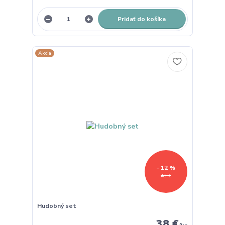
Pridať do košíka
Akcia
- 12 %
43 €
Hudobný set
38 €