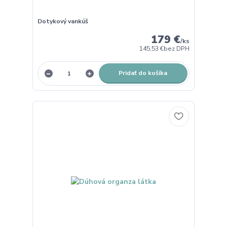
Dotykový vankúš
179 €
/
ks
145,53 €
bez DPH
Pridať do košíka