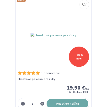
Akcia
- 10 %
22 €
1 hodnotenie
Hmatové pexeso pre ruky
19,90 €
/
ks
16,18 €
bez DPH
Pridať do košíka