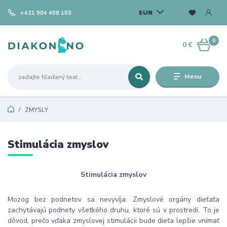
EUR
+421 904 408 103
0
0 €
Menu
ZMYSLY
Stimulácia zmyslov
Stimulácia zmyslov
Mozog bez podnetov sa nevyvíja. Zmyslové orgány dieťaťa
zachytávajú podnety všetkého druhu, ktoré sú v prostredí. To je
dôvod, prečo vďaka zmyslovej stimulácii bude dieťa lepšie vnímať