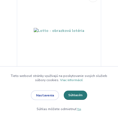
Lotto - obrazková lotéria
Tieto webové stránky využívajú na poskytovanie svojich služieb
súbory cookies.
Viac informácií
.
9,69 €
/
ks
7,88 €
bez DPH
Súhlasím
Nastavenia
Pridať do košíka
Súhlas môžete odmietnuť
tu
.