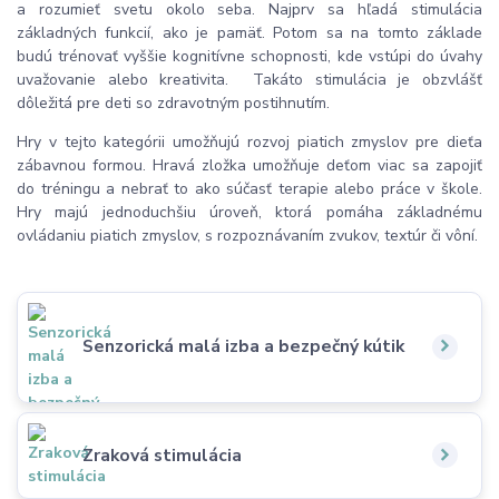
a rozumieť svetu okolo seba. Najprv sa hľadá stimulácia
základných funkcií, ako je pamäť. Potom sa na tomto základe
budú trénovať vyššie kognitívne schopnosti, kde vstúpi do úvahy
uvažovanie alebo kreativita. Takáto stimulácia je obzvlášť
dôležitá pre deti so zdravotným postihnutím.
Hry v tejto kategórii umožňujú rozvoj piatich zmyslov pre dieťa
zábavnou formou. Hravá zložka umožňuje deťom viac sa zapojiť
do tréningu a nebrať to ako súčasť terapie alebo práce v škole.
Hry majú jednoduchšiu úroveň, ktorá pomáha základnému
ovládaniu piatich zmyslov, s rozpoznávaním zvukov, textúr či vôní.
Senzorická malá izba a bezpečný kútik
Zraková stimulácia