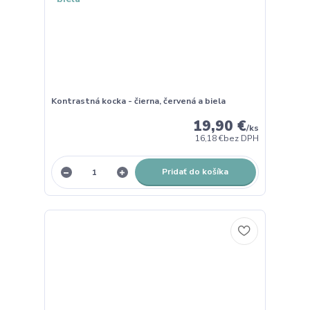
Kontrastná kocka - čierna, červená a biela
19,90 €
/
ks
16,18 €
bez DPH
Pridať do košíka