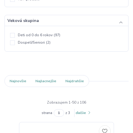
Veková skupina
Deti od 0 do 6 rokov
(97)
Dospelí/Seniori
(2)
Najnovšie
Najlacnejšie
Najdrahšie
Zobrazujem 1-50 z 106
strana
z 3
ďalšie