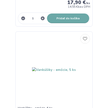
17,90 €
/
ks
14,55 €
bez DPH
Pridať do košíka
Vankúšiky - emócie, 5 ks