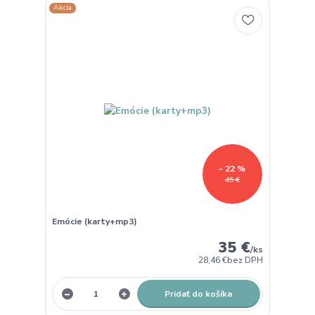
Akcia
- 22 %
45 €
Emócie (karty+mp3)
35 €
/
ks
28,46 €
bez DPH
Pridať do košíka