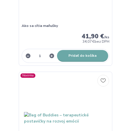
Ako sa cítia maňušky
41,90 €
/
ks
34,07 €
bez DPH
Pridať do košíka
Novinka