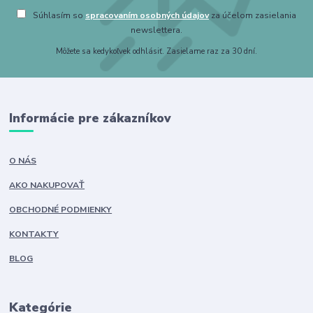
Súhlasím so
spracovaním osobných údajov
za účelom zasielania
newslettera.
Môžete sa kedykoľvek odhlásiť. Zasielame raz za 30 dní.
Informácie pre zákazníkov
O NÁS
AKO NAKUPOVAŤ
OBCHODNÉ PODMIENKY
KONTAKTY
BLOG
Kategórie