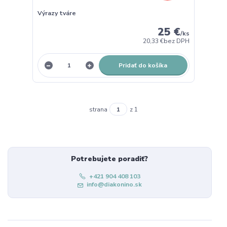
Výrazy tváre
25 €
/
ks
20,33 €
bez DPH
Pridať do košíka
strana
z 1
Potrebujete poradiť?
+421 904 408 103
info@diakonino.sk