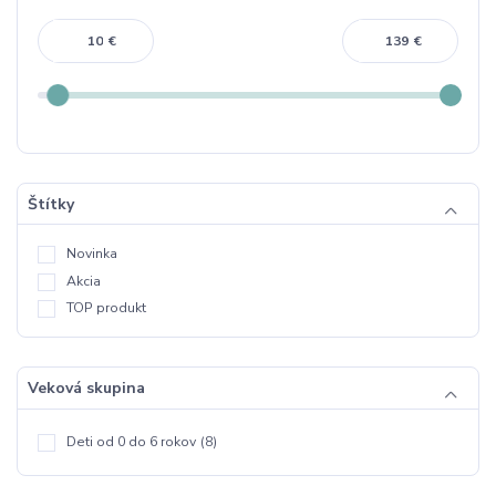
€
€
Štítky
Novinka
Akcia
TOP produkt
Veková skupina
Deti od 0 do 6 rokov
(8)