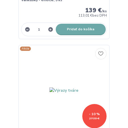
139 €
/
ks
113,01 €
bez DPH
Pridať do košíka
Akcia
- 10 %
27,90 €