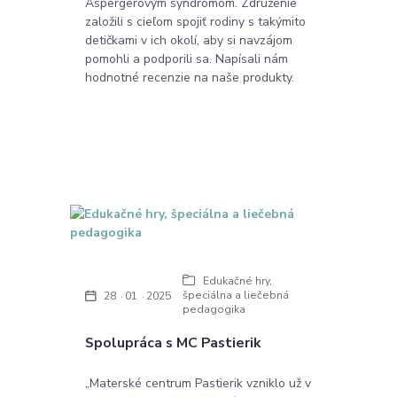
Aspergerovým syndrómom. Združenie
založili s cieľom spojiť rodiny s takýmito
detičkami v ich okolí, aby si navzájom
pomohli a podporili sa. Napísali nám
hodnotné recenzie na naše produkty.
Edukačné hry,
špeciálna a liečebná
28
01
2025
pedagogika
Spolupráca s MC Pastierik
„Materské centrum Pastierik vzniklo už v