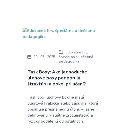
Edukačné hry,
špeciálna a liečebná
29
05
2025
pedagogika
Task Boxy: Ako jednoduché
úlohové boxy podporujú
štruktúru a pokoj pri učení?
Task box (úlohový box) je malá
plastová krabička alebo zásuvka, ktorá
obsahuje presne jednu úlohu – jasne
definovanú, vizuálne zrozumiteľnú a
fyzicky oddelenú od ostatných.