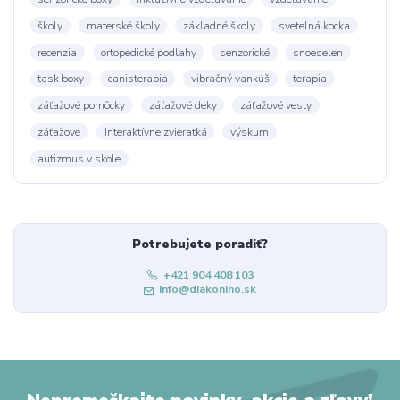
školy
materské školy
základné školy
svetelná kocka
recenzia
ortopedické podlahy
senzorické
snoeselen
task boxy
canisterapia
vibračný vankúš
terapia
záťažové pomôcky
záťažové deky
záťažové vesty
záťažové
Interaktívne zvieratká
výskum
autizmus v skole
Potrebujete poradiť?
+421 904 408 103
info@diakonino.sk