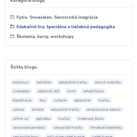
Kategórie blogu
Fyzio, Snoezelen, Senzorická inegrácia
Edukačné hry, špeciálna a liečebná pedagogika
Školenia, kurzy, workshopy
Štítky blogu
autizmus
pomôcky
edukačné hračky
jemná motorika
snoezelen
odborník radí
tsmt
rehabilitacia
koordinácia
dys
cvičenie
edukačné
hračky
učenia
emócie
edukačné hračkz
emocionálna zrelosť
učíme sa
pečiatka
hračka
materská škola
senzorické pomôcky
senzorické hračky
hmatové koberčeky
senzorické boxy
inkluzívne vzdelávanie
vzdelávanie