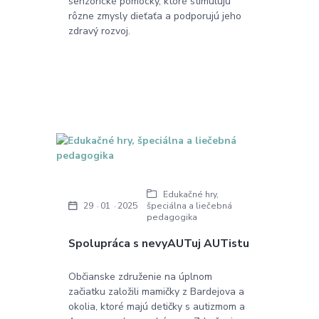
senzorické pomôcky, ktoré stimulujú
rôzne zmysly dieťaťa a podporujú jeho
zdravý rozvoj.
Edukačné hry,
špeciálna a liečebná
29
01
2025
pedagogika
Spolupráca s nevyAUTuj AUTistu
Občianske združenie na úplnom
začiatku založili mamičky z Bardejova a
okolia, ktoré majú detičky s autizmom a