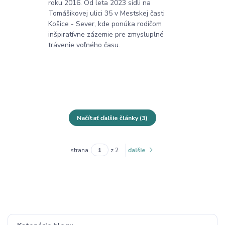
roku 2016. Od leta 2023 sídli na
Tomášikovej ulici 35 v Mestskej časti
Košice - Sever, kde ponúka rodičom
inšpiratívne zázemie pre zmysluplné
trávenie voľného času.
Načítať ďalšie články (3)
strana
z 2
ďalšie