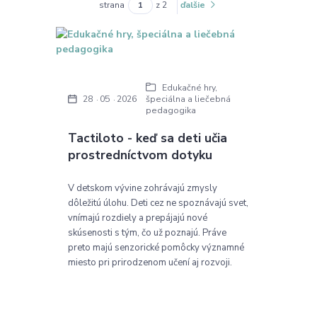
strana
z 2
ďalšie
Edukačné hry,
špeciálna a liečebná
28
05
2026
pedagogika
Tactiloto - keď sa deti učia
prostredníctvom dotyku
V detskom vývine zohrávajú zmysly
dôležitú úlohu. Deti cez ne spoznávajú svet,
vnímajú rozdiely a prepájajú nové
skúsenosti s tým, čo už poznajú. Práve
preto majú senzorické pomôcky významné
miesto pri prirodzenom učení aj rozvoji.