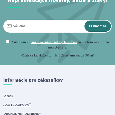
Nepremeškajte novinky, akcie a zľavy!
Prihlásiť sa
Súhlasím so
spracovaním osobných údajov
za účelom zasielania
newslettera.
Môžete sa kedykoľvek odhlásiť. Zasielame raz za 30 dní.
Informácie pre zákazníkov
O NÁS
AKO NAKUPOVAŤ
OBCHODNÉ PODMIENKY