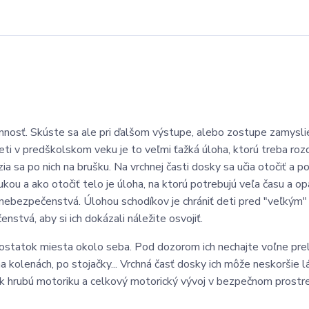
nnosť. Skúste sa ale pri ďalšom výstupe, alebo zostupe zamyslie
eti v predškolskom veku je to veľmi ťažká úloha, ktorú treba rozd
zia sa po nich na brušku. Na vrchnej časti dosky sa učia otočiť a 
ukou a ako otočiť telo je úloha, na ktorú potrebujú veľa času a op
bezpečenstvá. Úlohou schodíkov je chrániť deti pred "veľkým"
tvá, aby si ich dokázali náležite osvojiť.
dostatok miesta okolo seba. Pod dozorom ich nechajte voľne prel
 na kolenách, po stojačky... Vrchná časť dosky ich môže neskoršie l
k hrubú motoriku a celkový motorický vývoj v bezpečnom prostr