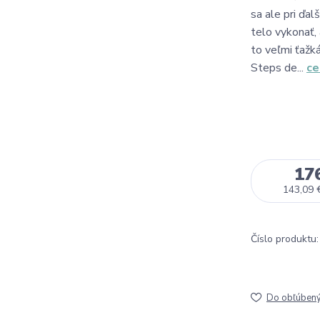
sa ale pri ďa
telo vykonať,
to veľmi ťažká
Steps de...
ce
17
143,09 
Číslo produktu:
Do obľúben