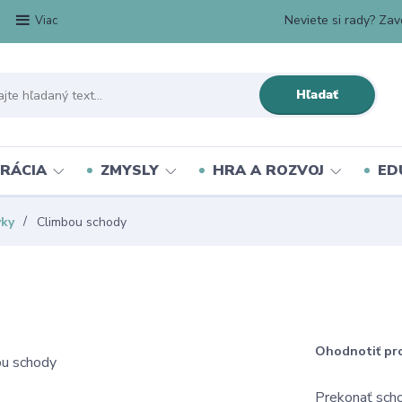
Neviete si rady? Zavo
Viac
Hľadať
RÁCIA
ZMYSLY
HRA A ROZVOJ
ED
vky
Climbou schody
Ohodnotiť pr
Prekonať scho