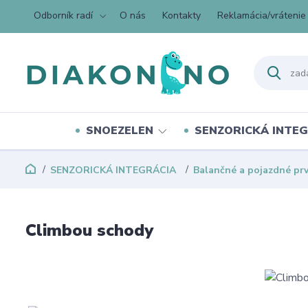
Odborník radí
O nás
Kontakty
Reklamácia/vrátenie
SNOEZELEN
SENZORICKÁ INTEG
SENZORICKÁ INTEGRÁCIA
Balančné a pojazdné pr
Climbou schody