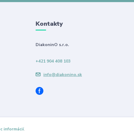
Kontakty
DiakoninO s.r.o.
+421 904 408 103
info@diakonino.sk
c informácií
.