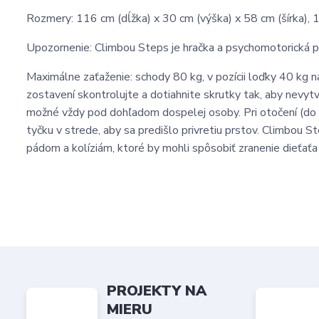
Rozmery: 116 cm (dĺžka) x 30 cm (výška) x 58 cm (šírka), 
Upozornenie: Climbou Steps je hračka a psychomotorická p
Maximálne zaťaženie: schody 80 kg, v pozícii loďky 40 kg 
zostavení skontrolujte a dotiahnite skrutky tak, aby nevytvá
možné vždy pod dohľadom dospelej osoby. Pri otočení (do po
tyčku v strede, aby sa predišlo privretiu prstov. Climbou S
pádom a kolíziám, ktoré by mohli spôsobiť zranenie dieťaťa
PROJEKTY NA
MIERU