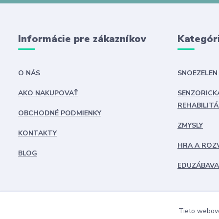
Informácie pre zákazníkov
Kategór
O NÁS
SNOEZELEN
AKO NAKUPOVAŤ
SENZORICK
REHABILITÁ
OBCHODNÉ PODMIENKY
ZMYSLY
KONTAKTY
HRA A ROZ
BLOG
EDUZÁBAVA
Tieto webové