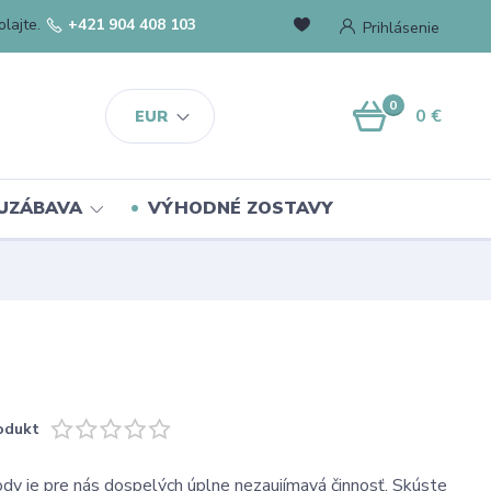
lajte.
+421 904 408 103
Prihlásenie
0
0 €
EUR
UZÁBAVA
VÝHODNÉ ZOSTAVY
odukt
dy je pre nás dospelých úplne nezaujímavá činnosť. Skúste