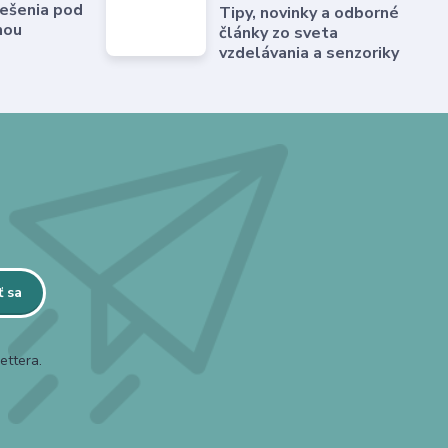
ešenia pod
Tipy, novinky a odborné
hou
články zo sveta
vzdelávania a senzoriky
ť sa
ettera.