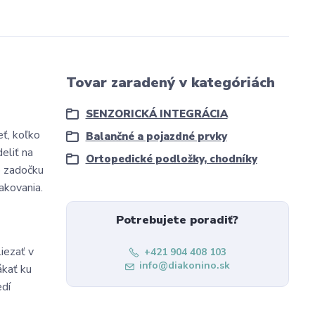
Tovar zaradený v kategóriách
SENZORICKÁ INTEGRÁCIA
ť, koľko
Balančné a pojazdné prvky
eliť na
Ortopedické podložky, chodníky
po zadočku
akovania.
Potrebujete poradiť?
iezať v
+421 904 408 103
info@diakonino.sk
ákať ku
edí