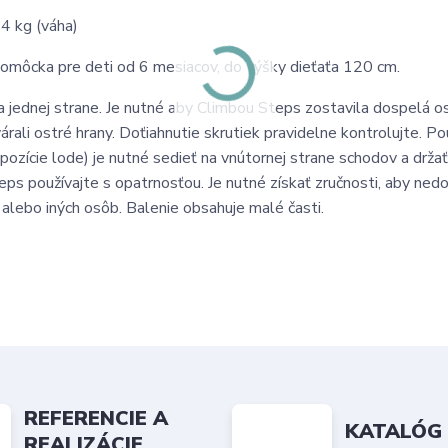
14 kg (váha)
omôcka pre deti od 6 mesiacov, do výšky dieťaťa 120 cm.
na jednej strane. Je nutné aby Climbou Steps zostavila dospelá o
rali ostré hrany. Doťiahnutie skrutiek pravidelne kontrolujte. Pou
zície lode) je nutné sedieť na vnútornej strane schodov a držať
teps používajte s opatrnosťou. Je nutné získať zručnosti, aby ned
 alebo iných osôb. Balenie obsahuje malé časti.
REFERENCIE A
KATALÓG
REALIZÁCIE