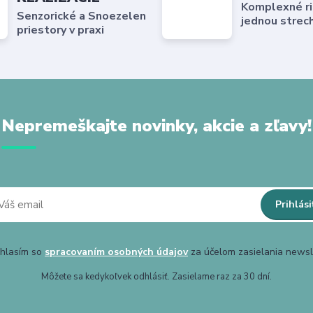
Komplexné ri
Senzorické a Snoezelen
jednou strec
priestory v praxi
Nepremeškajte novinky, akcie a zľavy!
Prihlási
hlasím so
spracovaním osobných údajov
za účelom zasielania newsl
Môžete sa kedykoľvek odhlásiť. Zasielame raz za 30 dní.