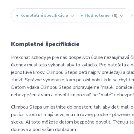
Kompletné špecifikácie
Hodnotenie
0
Kompletné špecifikácie
Prekonať schody je pre nás dospelých úplne nezaujímavá či
úkonov musí telo vykonať, aby to zvládlo. Pre batoľatá a d
jednotlivé kroky. Climbou Steps deti najprv preliezajú a pla
zliezť. Správne vymeranie, kam položiť nohu, kde sa chytiť r
Deťom vďaka Climbou Steps pripravujeme "malé" domáce ne
nebezpečenstvom a dovoliť im poznať tie "malé" nebezpečens
Climbou Steps umiestnite do priestoru tak, aby deti mali 
pozícii, ktorú už majú osvojenú na rovnej ploche - plazenie,
skoku. Aj toto môžete deťom bezpečne dovoliť. Trénujú ta
domova a pod vaším dohľadom.