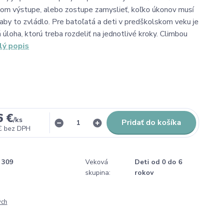
lšom výstupe, alebo zostupe zamyslieť, koľko úkonov musí
 aby to zvládlo. Pre batoľatá a deti v predškolskom veku je
 úloha, ktorú treba rozdeliť na jednotlivé kroky. Climbou
lý popis
6 €
/
ks
Pridať do košíka
€
bez DPH
309
Veková
Deti od 0 do 6
skupina:
rokov
ých