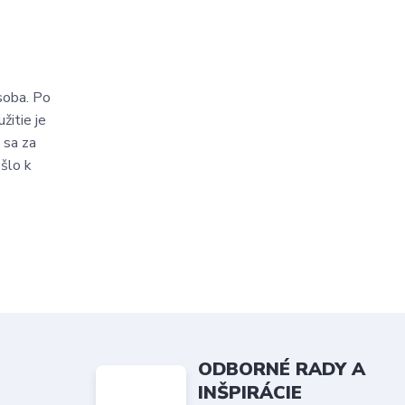
soba. Po
žitie je
 sa za
ošlo k
ODBORNÉ RADY A
INŠPIRÁCIE