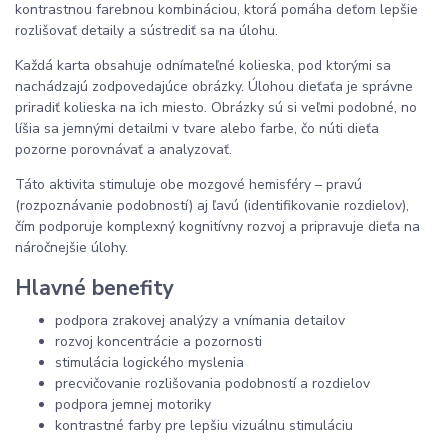
kontrastnou farebnou kombináciou, ktorá pomáha deťom lepšie
rozlišovať detaily a sústrediť sa na úlohu.
Každá karta obsahuje odnímateľné kolieska, pod ktorými sa
nachádzajú zodpovedajúce obrázky. Úlohou dieťaťa je správne
priradiť kolieska na ich miesto. Obrázky sú si veľmi podobné, no
líšia sa jemnými detailmi v tvare alebo farbe, čo núti dieťa
pozorne porovnávať a analyzovať.
Táto aktivita stimuluje obe mozgové hemisféry – pravú
(rozpoznávanie podobností) aj ľavú (identifikovanie rozdielov),
čím podporuje komplexný kognitívny rozvoj a pripravuje dieťa na
náročnejšie úlohy.
Hlavné benefity
podpora zrakovej analýzy a vnímania detailov
rozvoj koncentrácie a pozornosti
stimulácia logického myslenia
precvičovanie rozlišovania podobností a rozdielov
podpora jemnej motoriky
kontrastné farby pre lepšiu vizuálnu stimuláciu