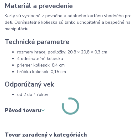
Materiál a prevedenie
Karty sú vyrobené z pevného a odolného kartónu vhodného pre
deti. Odnímateľné kolieska sú ľahko uchopiteľné a bezpečné na
manipuláciu.
Technické parametre
rozmery hracej podložky: 20,8 × 20,8 × 0,3 cm
4 odnímateľné kolieska
priemer koliesok: 8,4 cm
hrúbka koliesok: 0,15 cm
Odporúčaný vek
od 2 do 4 rokov
Pôvod tovaru
Tovar zaradený v kategóriách