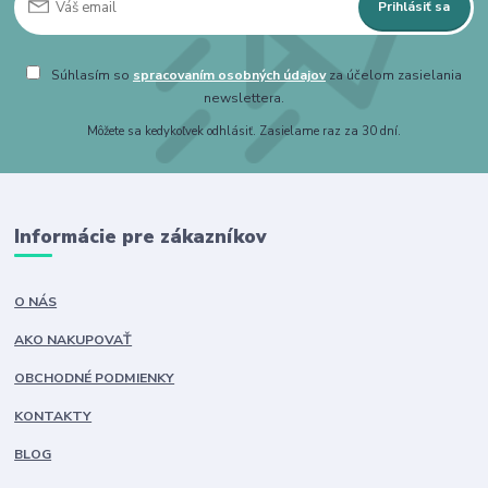
Prihlásiť sa
Súhlasím so
spracovaním osobných údajov
za účelom zasielania
newslettera.
Môžete sa kedykoľvek odhlásiť. Zasielame raz za 30 dní.
Informácie pre zákazníkov
O NÁS
AKO NAKUPOVAŤ
OBCHODNÉ PODMIENKY
KONTAKTY
BLOG