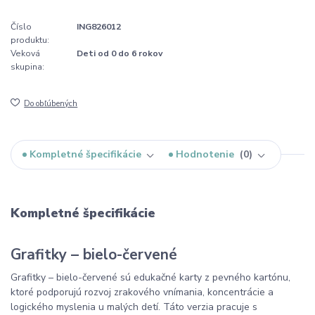
Číslo
ING826012
produktu:
Veková
Deti od 0 do 6 rokov
skupina:
Do obľúbených
Kompletné špecifikácie
Hodnotenie
0
Kompletné špecifikácie
Grafitky – bielo-červené
Grafitky – bielo-červené sú edukačné karty z pevného kartónu,
ktoré podporujú rozvoj zrakového vnímania, koncentrácie a
logického myslenia u malých detí. Táto verzia pracuje s