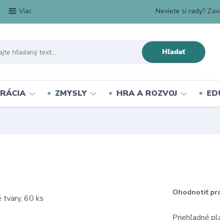
Neviete si rady? Zavo
Viac
Hľadať
RÁCIA
ZMYSLY
HRA A ROZVOJ
ED
Ohodnotiť pr
Priehľadné pl