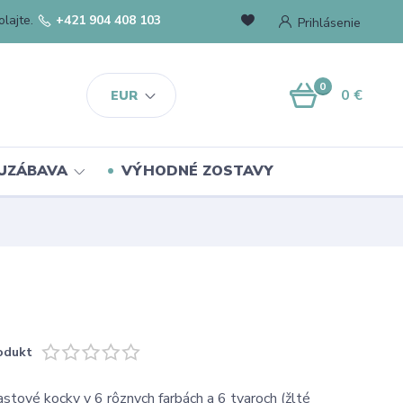
lajte.
+421 904 408 103
Prihlásenie
0
0 €
EUR
UZÁBAVA
VÝHODNÉ ZOSTAVY
odukt
astové kocky v 6 rôznych farbách a 6 tvaroch (žlté