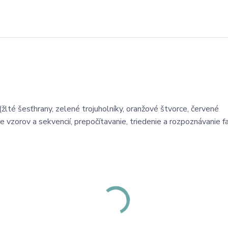
žlté šesťhrany, zelené trojuholníky, oranžové štvorce, červené
e vzorov a sekvencií, prepočítavanie, triedenie a rozpoznávanie fa