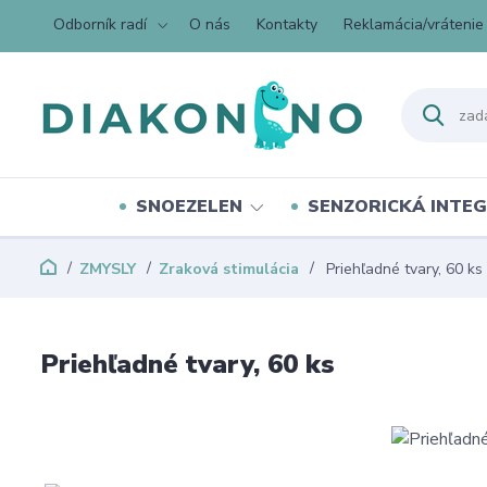
Odborník radí
O nás
Kontakty
Reklamácia/vrátenie
SNOEZELEN
SENZORICKÁ INTEG
ZMYSLY
Zraková stimulácia
Priehľadné tvary, 60 ks
Priehľadné tvary, 60 ks