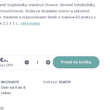
ené trojuholníky, oranžové štvorce, červené lichobežníky,
kosoštvorce). Slúžia na skladanie vzorov a sekvencií,
, triedenie a rozpoznávanie farieb a tvarov.• 60 prvkov s
 2,1 x 1 c...
celý popis
 €
/
ks
Pridať do košíka
bez DPH
ING354070
EAN kód:
354070
Deti od 0 do 6
rokov
ých