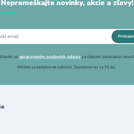
Nepremeškajte novinky, akcie a zľavy!
Prihlási
hlasím so
spracovaním osobných údajov
za účelom zasielania newsl
Môžete sa kedykoľvek odhlásiť. Zasielame raz za 30 dní.
ie