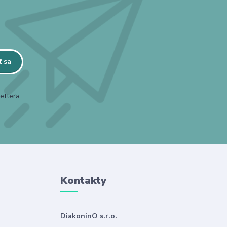
ť sa
ettera.
Kontakty
DiakoninO s.r.o.