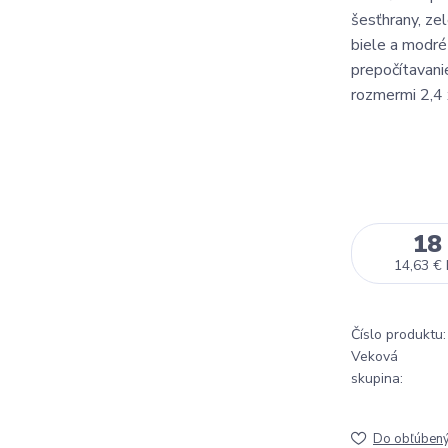
šesťhrany, zel
biele a modré 
prepočítavanie
rozmermi 2,4 x
18
14,63 €
Číslo produktu:
Veková
skupina:
Do obľúben