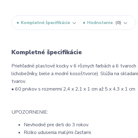
Kompletné špecifikácie
Hodnotenie
0
Kompletné špecifikácie
Priehľadné plastové kocky v 6 rôznych farbách a 6 tvaroch (
lichobežníky, biele a modré kosoštvorce). Slúžia na skladani
tvarov.
• 60 prvkov s rozmermi 2,4 x 2,1 x 1 cm až 5 x 4,3 x 1 cm
UPOZORNENIE:
Nevhodné pre deti do 3 rokov.
Riziko udusenia malými časťami.