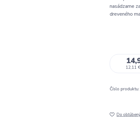
nasádzame za 
dreveného ma
14,
12,11 
Číslo produktu:
Do obľúben