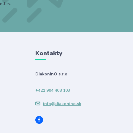
ettera.
Kontakty
DiakoninO s.r.o.
+421 904 408 103
info@diakonino.sk