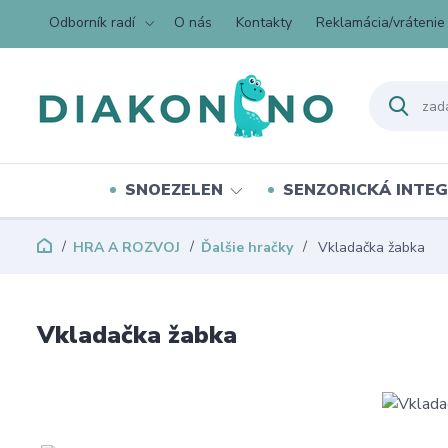
Odborník radí
O nás
Kontakty
Reklamácia/vrátenie
SNOEZELEN
SENZORICKÁ INTEG
HRA A ROZVOJ
Ďalšie hračky
Vkladačka žabka
Vkladačka žabka