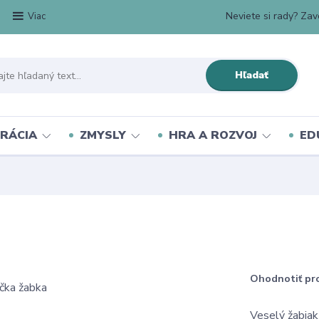
Neviete si rady? Zavo
Viac
Hľadať
RÁCIA
ZMYSLY
HRA A ROZVOJ
ED
Ohodnotiť pr
Veselý žabiak