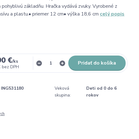
pohyblivú základňu. Hračka vydává zvuky. Vyrobené z
sívu a plastu.• priemer 12 cm• výška 18,6 cm
celý popis
90 €
/
ks
Pridať do košíka
€
bez DPH
ING531180
Veková
Deti od 0 do 6
skupina:
rokov
ých