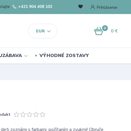
lajte.
+421 904 408 103
Prihlásenie
0
0 €
EUR
UZÁBAVA
VÝHODNÉ ZOSTAVY
odukt
 deti zoznámi s farbami, počítaním a zvukmi! Obruče