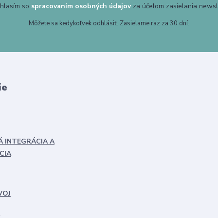
hlasím so
spracovaním osobných údajov
za účelom zasielania newsl
Môžete sa kedykoľvek odhlásiť. Zasielame raz za 30 dní.
ie
Á INTEGRÁCIA A
CIA
VOJ