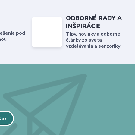
ODBORNÉ RADY A
INŠPIRÁCIE
ešenia pod
Tipy, novinky a odborné
hou
články zo sveta
vzdelávania a senzoriky
ť sa