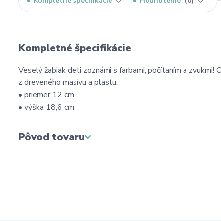
Kompletné špecifikácie
Hodnotenie
0
Kompletné špecifikácie
Veselý žabiak deti zoznámi s farbami, počítaním a zvukmi
z dreveného masívu a plastu.
• priemer 12 cm
• výška 18,6 cm
Pôvod tovaru