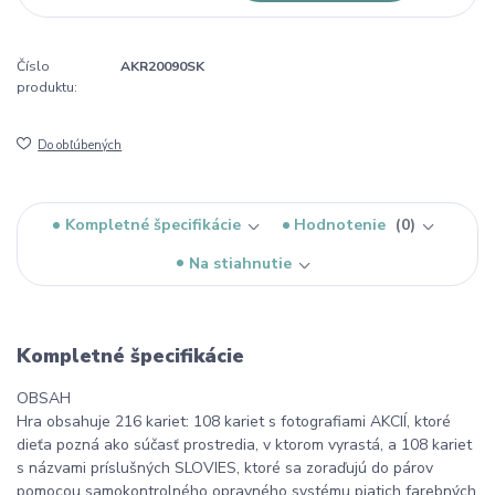
Číslo
AKR20090SK
produktu:
Do obľúbených
Kompletné špecifikácie
Hodnotenie
0
Na stiahnutie
Kompletné špecifikácie
OBSAH
Hra obsahuje 216 kariet: 108 kariet s fotografiami AKCIÍ, ktoré
dieťa pozná ako súčasť prostredia, v ktorom vyrastá, a 108 kariet
s názvami príslušných SLOVIES, ktoré sa zoraďujú do párov
pomocou samokontrolného opravného systému piatich farebných