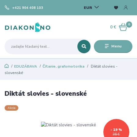
EUR
+421 904 408 103
0
0 €
Menu
EDUZÁBAVA
Čítanie, grafomotorika
Diktát slovies -
slovenské
Diktát slovies - slovenské
Akcia
- 19 %
36 €