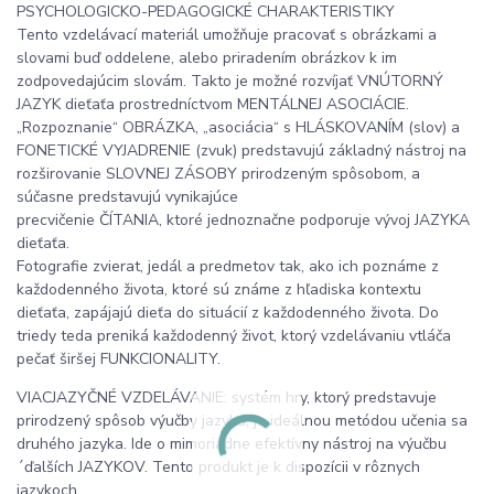
PSYCHOLOGICKO-PEDAGOGICKÉ CHARAKTERISTIKY
Tento vzdelávací materiál umožňuje pracovať s obrázkami a
slovami buď oddelene, alebo priradením obrázkov k im
zodpovedajúcim slovám. Takto je možné rozvíjať VNÚTORNÝ
JAZYK dieťaťa prostredníctvom MENTÁLNEJ ASOCIÁCIE.
„Rozpoznanie“ OBRÁZKA, „asociácia“ s HLÁSKOVANÍM (slov) a
FONETICKÉ VYJADRENIE (zvuk) predstavujú základný nástroj na
rozširovanie SLOVNEJ ZÁSOBY prirodzeným spôsobom, a
súčasne predstavujú vynikajúce
precvičenie ČÍTANIA, ktoré jednoznačne podporuje vývoj JAZYKA
dieťaťa.
Fotografie zvierat, jedál a predmetov tak, ako ich poznáme z
každodenného života, ktoré sú známe z hľadiska kontextu
dieťaťa, zapájajú dieťa do situácií z každodenného života. Do
triedy teda preniká každodenný život, ktorý vzdelávaniu vtláča
pečať širšej FUNKCIONALITY.
VIACJAZYČNÉ VZDELÁVANIE: systém hry, ktorý predstavuje
prirodzený spôsob výučby jazyka, je ideálnou metódou učenia sa
druhého jazyka. Ide o mimoriadne efektívny nástroj na výučbu
´ďalších JAZYKOV. Tento produkt je k dispozícii v rôznych
jazykoch.