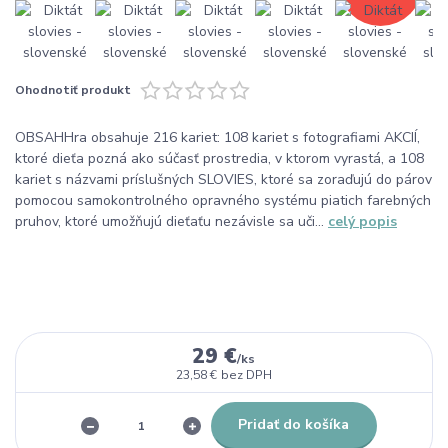
Ohodnotiť produkt
OBSAHHra obsahuje 216 kariet: 108 kariet s fotografiami AKCIÍ,
ktoré dieťa pozná ako súčasť prostredia, v ktorom vyrastá, a 108
kariet s názvami príslušných SLOVIES, ktoré sa zoraďujú do párov
pomocou samokontrolného opravného systému piatich farebných
pruhov, ktoré umožňujú dieťaťu nezávisle sa uči...
celý popis
29 €
/
ks
23,58 €
bez DPH
Pridať do košíka