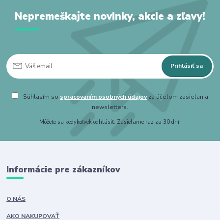
Nepremeškajte novinky, akcie a zľavy!
Prihlásiť sa
Súhlasím so
spracovaním osobných údajov
za účelom zasielania
newslettera.
Môžete sa kedykoľvek odhlásiť. Zasielame raz za 30 dní.
Informácie pre zákazníkov
O NÁS
AKO NAKUPOVAŤ