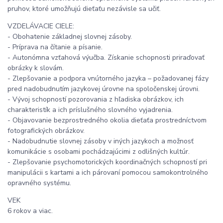
pruhov, ktoré umožňujú dieťaťu nezávisle sa učiť.
VZDELÁVACIE CIELE:
- Obohatenie základnej slovnej zásoby.
- Príprava na čítanie a písanie.
- Autonómna vzťahová výučba. Získanie schopnosti priraďovať
obrázky k slovám.
- Zlepšovanie a podpora vnútorného jazyka – požadovanej fázy
pred nadobudnutím jazykovej úrovne na spoločenskej úrovni.
- Vývoj schopností pozorovania z hľadiska obrázkov, ich
charakteristík a ich príslušného slovného vyjadrenia.
- Objavovanie bezprostredného okolia dieťaťa prostredníctvom
fotografických obrázkov.
- Nadobudnutie slovnej zásoby v iných jazykoch a možnosť
komunikácie s osobami pochádzajúcimi z odlišných kultúr.
- Zlepšovanie psychomotorických koordinačných schopností pri
manipulácii s kartami a ich párovaní pomocou samokontrolného
opravného systému.
VEK
6 rokov a viac.