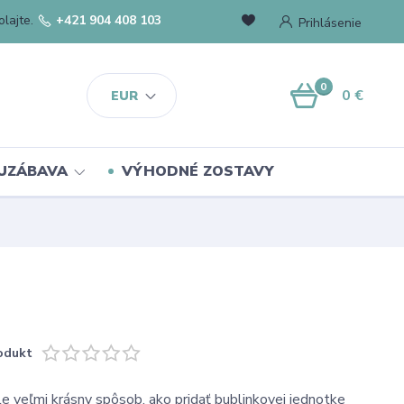
lajte.
+421 904 408 103
Prihlásenie
0
0 €
EUR
UZÁBAVA
VÝHODNÉ ZOSTAVY
odukt
le veľmi krásny spôsob, ako pridať bublinkovej jednotke