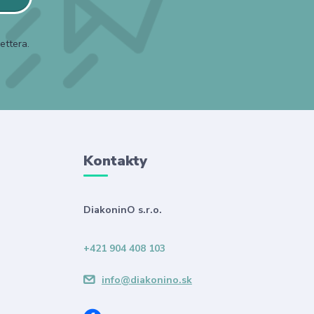
ettera.
Kontakty
DiakoninO s.r.o.
+421 904 408 103
info@diakonino.sk