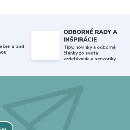
ODBORNÉ RADY A
INŠPIRÁCIE
ešenia pod
Tipy, novinky a odborné
hou
články zo sveta
vzdelávania a senzoriky
ť sa