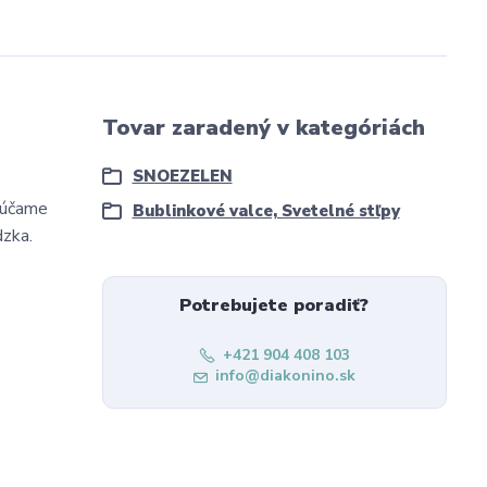
Tovar zaradený v kategóriách
SNOEZELEN
orúčame
Bublinkové valce, Svetelné stľpy
dzka.
Potrebujete poradiť?
+421 904 408 103
info@diakonino.sk