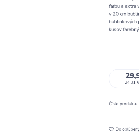
farbu a extra 
v 20 cm bubli
bublinkových 
kusov farebnýc
29,
24,31 
Číslo produktu:
Do obľúben