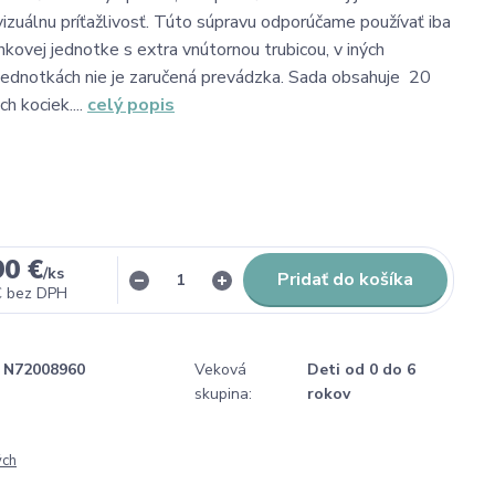
vizuálnu príťažlivosť. Túto súpravu odporúčame používať iba
nkovej jednotke s extra vnútornou trubicou, v iných
jednotkách nie je zaručená prevádzka. Sada obsahuje 20
h kociek....
celý popis
90 €
/
ks
Pridať do košíka
€
bez DPH
N72008960
Veková
Deti od 0 do 6
skupina:
rokov
ých