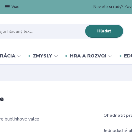
Neviete si rady? Zavo
Viac
Hľadať
RÁCIA
ZMYSLY
HRA A ROZVOJ
ED
ce
Ohodnotiť pr
Jednoduchý, a