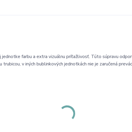
j jednotke farbu a extra vizuálnu príťažlivosť. Túto súpravu odp
 trubicou, v iných bublinkových jednotkách nie je zaručená prevá