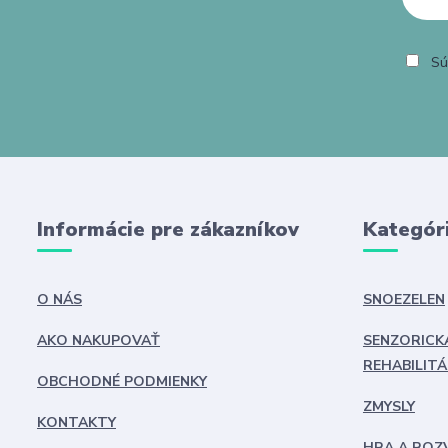
Sú
Informácie pre zákazníkov
Kategór
O NÁS
SNOEZELEN
AKO NAKUPOVAŤ
SENZORICK
REHABILITÁ
OBCHODNÉ PODMIENKY
ZMYSLY
KONTAKTY
HRA A ROZ