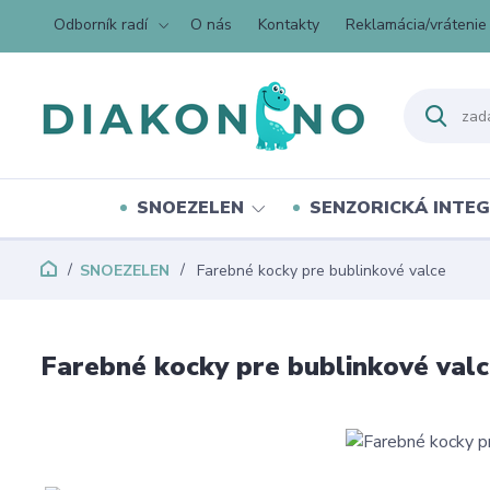
Odborník radí
O nás
Kontakty
Reklamácia/vrátenie
SNOEZELEN
SENZORICKÁ INTEG
SNOEZELEN
Farebné kocky pre bublinkové valce
Farebné kocky pre bublinkové val