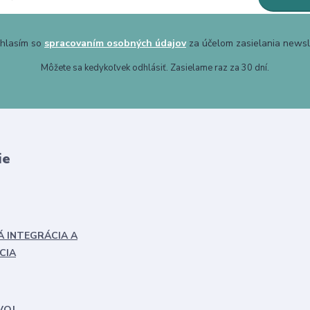
hlasím so
spracovaním osobných údajov
za účelom zasielania newsl
Môžete sa kedykoľvek odhlásiť. Zasielame raz za 30 dní.
ie
Á INTEGRÁCIA A
CIA
VOJ