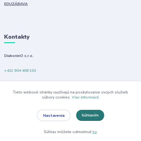
EDUZÁBAVA
Kontakty
DiakoninO s.r.o.
+421 904 408 103
info@diakonino.sk
Tieto webové stránky využívajú na poskytovanie svojich služieb
súbory cookies.
Viac informácií
.
Súhlasím
Nastavenia
DiakoninO s.r.o.
Súhlas môžete odmietnuť
tu
.
Vytvorené na
Eshop-rychlo.sk