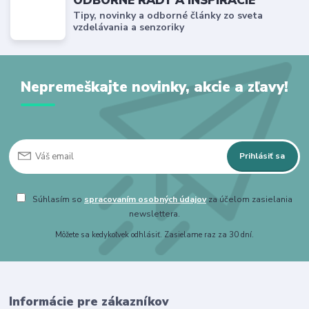
Tipy, novinky a odborné články zo sveta
vzdelávania a senzoriky
Nepremeškajte novinky, akcie a zľavy!
Prihlásiť sa
Súhlasím so
spracovaním osobných údajov
za účelom zasielania
newslettera.
Môžete sa kedykoľvek odhlásiť. Zasielame raz za 30 dní.
Informácie pre zákazníkov