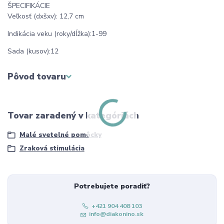
ŠPECIFIKÁCIE
Veľkosť (dxšxv): 12,7 cm
Indikácia veku (roky/dĺžka):1-99
Sada (kusov):12
Pôvod tovaru
Tovar zaradený v kategóriách
Malé svetelné pomôcky
Zraková stimulácia
Potrebujete poradiť?
+421 904 408 103
info@diakonino.sk