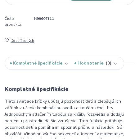
Číslo
N99607111
produktu:
Do obľúbených
Kompletné špecifikácie
Hodnotenie
0
Kompletné špecifikácie
Tieto svietiace krížiky upútajú pozornosť detí a zlepšujú ich
zážitok z učenia kombináciou svetla a konštrukčnej hry.
Jednoduchým stlačením tlačidla sa krížiky rozsvietia a dodajú
hernému prostrediu ďalšie vzrušenie. Táto funkcia priťahuje
pozornosť detí a pomáha im spoznať príčinu a následok. Sú
obzvlášť účinné pri výučbe sekvencií a triedení v matematike,