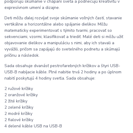
podporujú skúmanie v chápaní sveta a podnecujú kreativitu v
expresívnom umení a dizajne.
Deti môžu ďalej rozvíjať svoje skúmanie voľných častí, stavanie
vertikálne a horizontálne alebo spájanie dielikov. Môžu
matematicky experimentovať s týmito tvarmi, pracovať so
sekvenciami, vzormi, klasifikovať a triediť. Malé deti si môžu užiť
objavovanie dielikov a manipuláciu s nimi, aby ich stavali a
vyvážili, pričom sa zapájajú do svetelného podnetu a skúmajú
príčinu a následok.
Sada obsahuje dvanásť pestrofarebných krížikov a štyri USB-
USB-B nabíjacie káble. Plné nabitie trvá 2 hodiny a po úplnom
nabití poskytujú 4 hodiny svetla. Sada obsahuje:
2 ružové krížiky
2 oranžové krížiky
2 žlté krížiky
2 zelené krížiky
2 modré krížiky
2 fialové krížiky
4 delené káble USB na USB-B