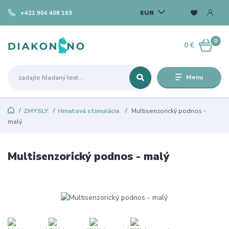
EUR
+421 904 408 103
0
0 €
Menu
ZMYSLY
Hmatová stimulácia
Multisenzorický podnos -
malý
Multisenzorický podnos - malý