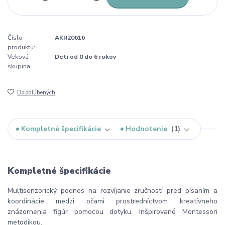
Číslo
AKR20616
produktu:
Veková
Deti od 0 do 6 rokov
skupina:
Do obľúbených
Kompletné špecifikácie
Hodnotenie
1
Kompletné špecifikácie
Multisenzorický podnos na rozvíjanie zručností pred písaním a
koordinácie medzi očami prostredníctvom kreatívneho
znázornenia figúr pomocou dotyku. Inšpirované Montessori
metodikou.