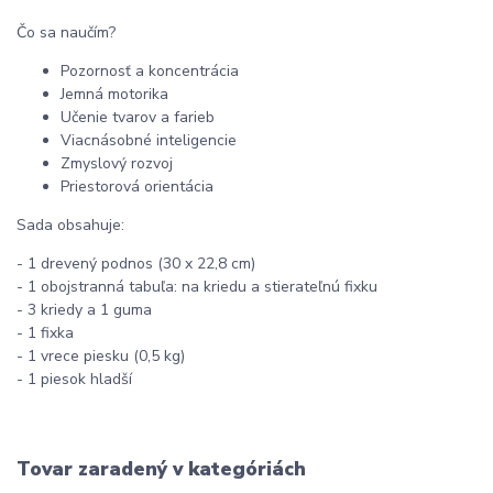
Čo sa naučím?
Pozornosť a koncentrácia
Jemná motorika
Učenie tvarov a farieb
Viacnásobné inteligencie
Zmyslový rozvoj
Priestorová orientácia
Sada obsahuje:
- 1 drevený podnos (30 x 22,8 cm)
- 1 obojstranná tabuľa: na kriedu a stierateľnú fixku
- 3 kriedy a 1 guma
- 1 fixka
- 1 vrece piesku (0,5 kg)
- 1 piesok hladší
Tovar zaradený v kategóriách