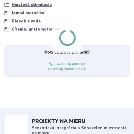
Hmatová stimulácia
Jemná motorika
Piesok a voda
Čítanie, grafomotorika
Potrebujete poradiť?
+421 904 408 103
info@diakonino.sk
PROJEKTY NA MIERU
Senzorická integrácia a Snoezelen miestnosti
na mieru