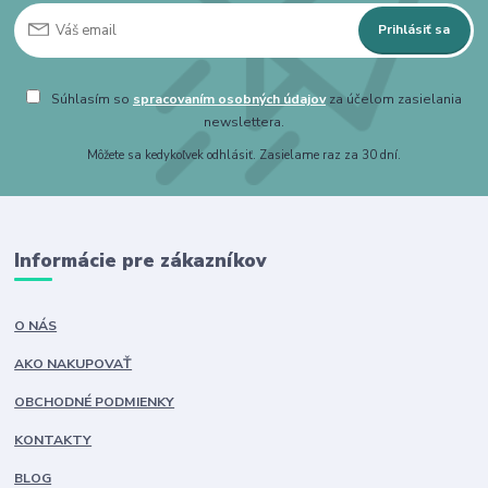
Prihlásiť sa
Súhlasím so
spracovaním osobných údajov
za účelom zasielania
newslettera.
Môžete sa kedykoľvek odhlásiť. Zasielame raz za 30 dní.
Informácie pre zákazníkov
O NÁS
AKO NAKUPOVAŤ
OBCHODNÉ PODMIENKY
KONTAKTY
BLOG