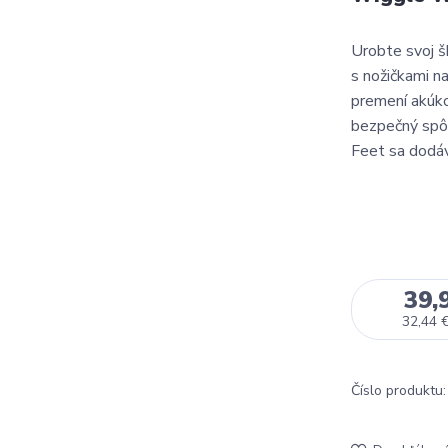
Urobte svoj š
s nožičkami n
premení akúko
bezpečný spô
Feet sa dodáv
39,
32,44 
Číslo produktu: