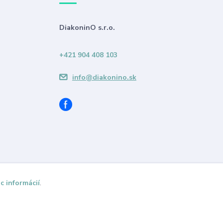
DiakoninO s.r.o.
+421 904 408 103
info@diakonino.sk
c informácií
.
Vytvorené na
Eshop-rychlo.sk