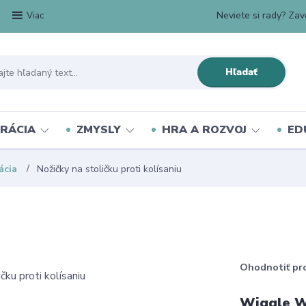
Neviete si rady? Zavo
Viac
Hľadať
RÁCIA
ZMYSLY
HRA A ROZVOJ
ED
ácia
Nožičky na stoličku proti kolísaniu
Ohodnotiť pr
Wiggle 