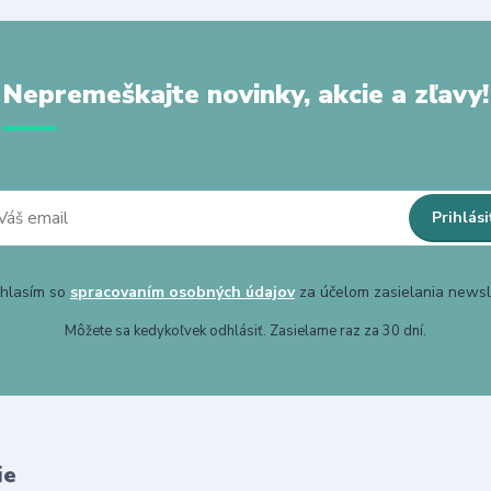
Nepremeškajte novinky, akcie a zľavy!
Prihlási
hlasím so
spracovaním osobných údajov
za účelom zasielania newsl
Môžete sa kedykoľvek odhlásiť. Zasielame raz za 30 dní.
ie