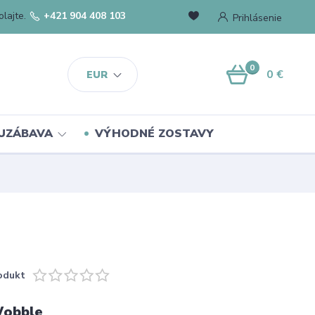
lajte.
+421 904 408 103
Prihlásenie
0
0 €
EUR
UZÁBAVA
VÝHODNÉ ZOSTAVY
odukt
Wobble