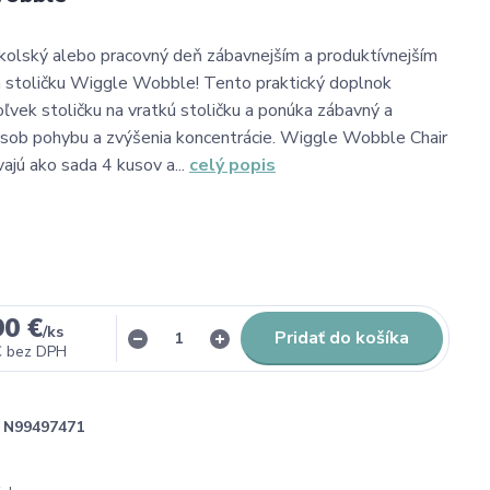
kolský alebo pracovný deň zábavnejším a produktívnejším
a stoličku Wiggle Wobble! Tento praktický doplnok
ľvek stoličku na vratkú stoličku a ponúka zábavný a
sob pohybu a zvýšenia koncentrácie. Wiggle Wobble Chair
ajú ako sada 4 kusov a...
celý popis
90 €
/
ks
Pridať do košíka
€
bez DPH
N99497471