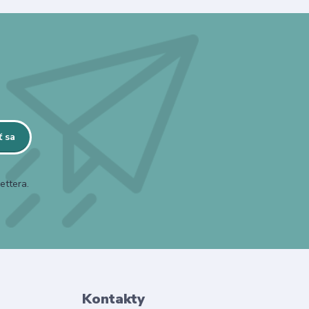
ť sa
ettera.
Kontakty