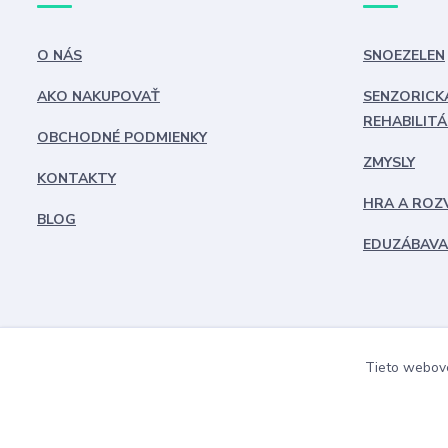
O NÁS
SNOEZELEN
AKO NAKUPOVAŤ
SENZORICK
REHABILITÁ
OBCHODNÉ PODMIENKY
ZMYSLY
KONTAKTY
HRA A ROZ
BLOG
EDUZÁBAVA
Tieto webové
DiakoninO s.r.o.