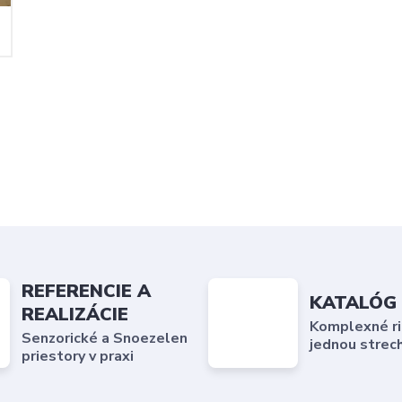
REFERENCIE A
KATALÓG
REALIZÁCIE
Komplexné ri
Senzorické a Snoezelen
jednou strec
priestory v praxi