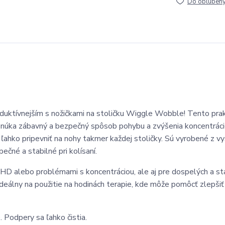
Do obľúben
duktívnejším s nožičkami na stoličku Wiggle Wobble! Tento prak
ponúka zábavný a bezpečný spôsob pohybu a zvýšenia koncentrác
ľahko pripevniť na nohy takmer každej stoličky. Sú vyrobené z v
čné a stabilné pri kolísaní.
 alebo problémami s koncentráciou, ale aj pre dospelých a star
ideálny na použitie na hodinách terapie, kde môže pomôcť zlepšiť 
 Podpery sa ľahko čistia.