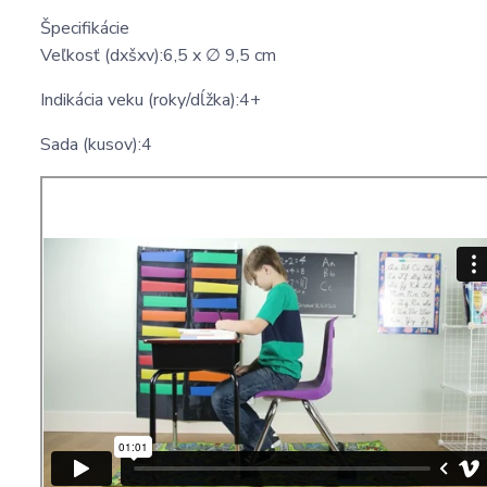
Špecifikácie
Veľkosť (dxšxv):6,5 x ∅ 9,5 cm
Indikácia veku (roky/dĺžka):4+
Sada (kusov):4