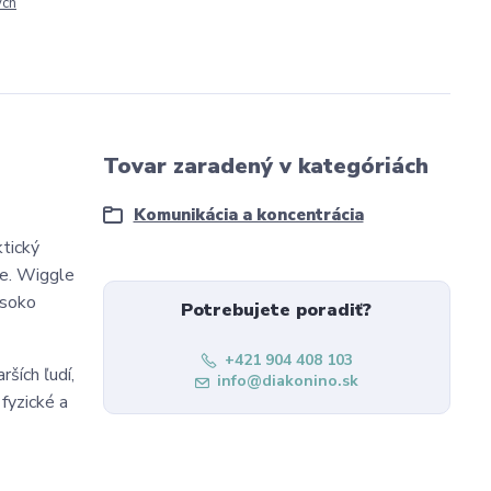
ých
Tovar zaradený v kategóriách
Komunikácia a koncentrácia
tický
ie. Wiggle
ysoko
Potrebujete poradiť?
+421 904 408 103
ších ľudí,
info@diakonino.sk
fyzické a