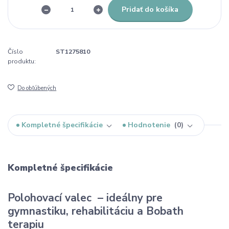
Pridať do košíka
Číslo
ST1275810
produktu:
Do obľúbených
Kompletné špecifikácie
Hodnotenie
0
Kompletné špecifikácie
Polohovací valec – ideálny pre
gymnastiku, rehabilitáciu a Bobath
terapiu