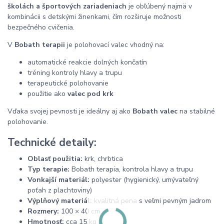
školách a športových zariadeniach
je obľúbený najmä v
kombinácii s detskými žinenkami, čím rozširuje možnosti
bezpečného cvičenia.
V
Bobath terapii
je polohovací valec vhodný na:
automatické reakcie dolných končatín
tréning kontroly hlavy a trupu
terapeutické polohovanie
použitie ako
valec pod krk
Vďaka svojej pevnosti je ideálny aj ako
Bobath valec
na stabilné
polohovanie.
Technické detaily:
Oblasť použitia:
krk, chrbtica
Typ terapie:
Bobath terapia, kontrola hlavy a trupu
Vonkajší materiál:
polyester (hygienický, umývateľný
poťah z plachtoviny)
Výplňový materiál:
kvalitná pena s veľmi pevným jadrom
Rozmery:
100 × 40 cm
Hmotnosť:
cca 15 kg