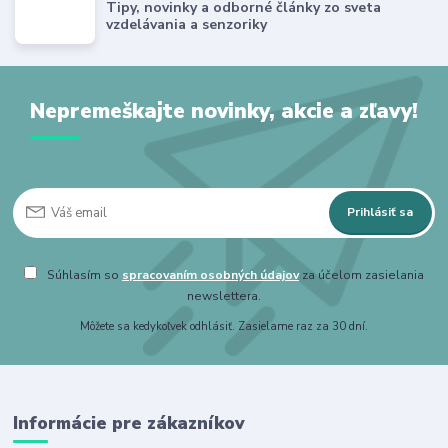
Tipy, novinky a odborné články zo sveta
vzdelávania a senzoriky
Nepremeškajte novinky, akcie a zľavy!
Prihlásiť sa
Súhlasím so
spracovaním osobných údajov
za účelom zasielania
newslettera.
Môžete sa kedykoľvek odhlásiť. Zasielame raz za 30 dní.
Informácie pre zákazníkov