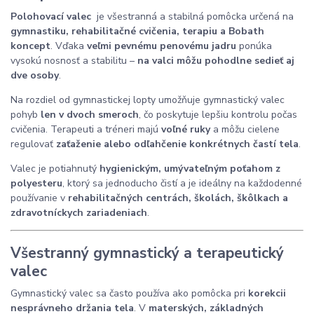
Polohovací valec
je všestranná a stabilná pomôcka určená na
gymnastiku, rehabilitačné cvičenia, terapiu a Bobath
koncept
. Vďaka
veľmi pevnému penovému jadru
ponúka
vysokú nosnosť a stabilitu –
na valci môžu pohodlne sedieť aj
dve osoby
.
Na rozdiel od gymnastickej lopty umožňuje gymnastický valec
pohyb
len v dvoch smeroch
, čo poskytuje lepšiu kontrolu počas
cvičenia. Terapeuti a tréneri majú
voľné ruky
a môžu cielene
regulovať
zaťaženie alebo odľahčenie konkrétnych častí tela
.
Valec je potiahnutý
hygienickým, umývateľným poťahom z
polyesteru
, ktorý sa jednoducho čistí a je ideálny na každodenné
používanie v
rehabilitačných centrách, školách, škôlkach a
zdravotníckych zariadeniach
.
Všestranný gymnastický a terapeutický
valec
Gymnastický valec sa často používa ako pomôcka pri
korekcii
nesprávneho držania tela
. V
materských, základných