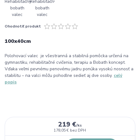
Ohodnotiť produkt
100x40cm
Polohovací valec je všestranná a stabilná pomôcka určená na
gymnastiku, rehabilitačné cvičenia, terapiu a Bobath koncept.
Vďaka veľmi pevnému penovému jadru ponúka vysokú nosnosť a
stabilitu – na valci môžu pohodlne sedieť aj dve osoby.
celý
popis
219 €
/
ks
178,05 €
bez DPH