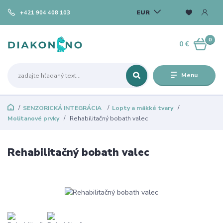
EUR
+421 904 408 103
0
0 €
Menu
SENZORICKÁ INTEGRÁCIA
Lopty a mäkké tvary
Molitanové prvky
Rehabilitačný bobath valec
Rehabilitačný bobath valec