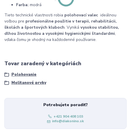
Farba:
modrá
Tieto technické vlastnosti robia
polohovací valec
ideálnou
voľbou pre
profesionálne použitie v terapii, rehabilitácii,
školách a športových kluboch
. Vyniká
vysokou stabilitou,
dlhou životnosťou a vysokými hygienickými štandardmi
,
vďaka čomu je vhodný na každodenné používanie.
Tovar zaradený v kategóriách
Polohovanie
Molitanové prvky
Potrebujete poradiť?
+421 904 408 103
info@diakonino.sk