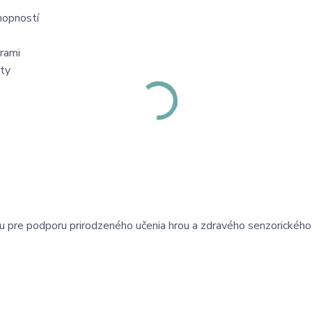
hopností
rami
ity
u pre podporu prirodzeného učenia hrou a zdravého senzorického