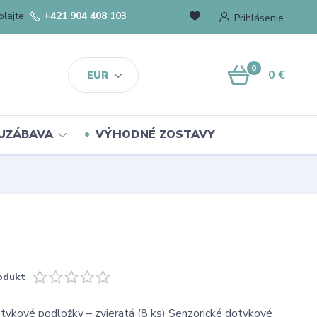
lajte.
+421 904 408 103
Prihlásenie
0
0 €
EUR
UZÁBAVA
VÝHODNÉ ZOSTAVY
odukt
tykové podložky – zvieratá (8 ks) Senzorické dotykové