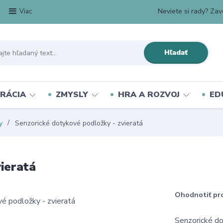
Neviete si rady? Zavo
Viac
Hľadať
RÁCIA
ZMYSLY
HRA A ROZVOJ
ED
y
Senzorické dotykové podložky - zvieratá
ieratá
Ohodnotiť pr
Senzorické do