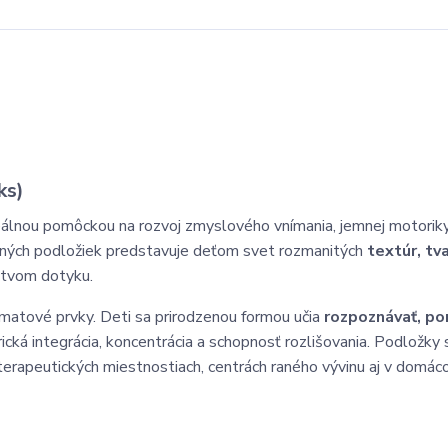
ks)
eálnou pomôckou na rozvoj zmyslového vnímania, jemnej motorik
tených podložiek predstavuje deťom svet rozmanitých
textúr, tv
íctvom dotyku.
hmatové prvky. Deti sa prirodzenou formou učia
rozpoznávať, po
orická integrácia, koncentrácia a schopnosť rozlišovania. Podložky
, terapeutických miestnostiach, centrách raného vývinu aj v domá