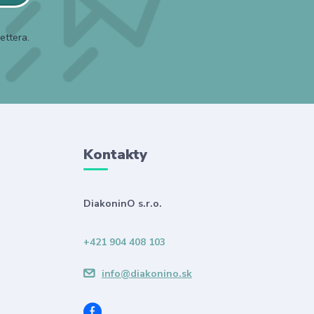
ettera.
Kontakty
DiakoninO s.r.o.
+421 904 408 103
info@diakonino.sk