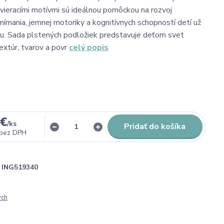
vieracími motívmi sú ideálnou pomôckou na rozvoj
ímania, jemnej motoriky a kognitívnych schopností detí už
u. Sada plstených podložiek predstavuje deťom svet
extúr, tvarov a povr
celý popis
 €
/
ks
Pridať do košíka
bez DPH
ING519340
ých