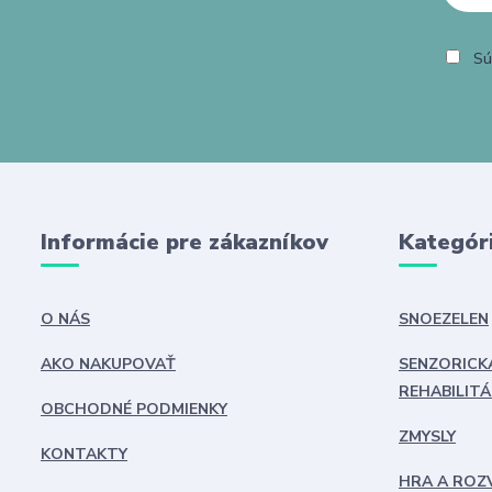
Sú
Informácie pre zákazníkov
Kategór
O NÁS
SNOEZELEN
AKO NAKUPOVAŤ
SENZORICK
REHABILITÁ
OBCHODNÉ PODMIENKY
ZMYSLY
KONTAKTY
HRA A ROZ