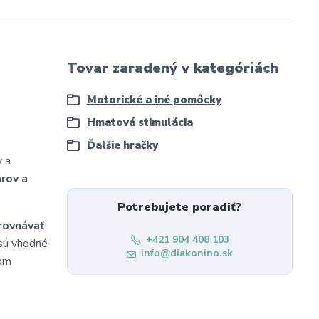
Tovar zaradený v kategóriách
Motorické a iné pomôcky
Hmatová stimulácia
Ďalšie hračky
y a
arov a
Potrebujete poradiť?
rovnávať
+421 904 408 103
 sú vhodné
info@diakonino.sk
com