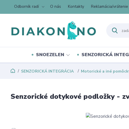
Odborník radí
O nás
Kontakty
Reklamácia/vrátenie
SNOEZELEN
SENZORICKÁ INTEG
SENZORICKÁ INTEGRÁCIA
Motorické a iné pomôck
Senzorické dotykové podložky - zv