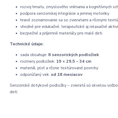
rozvoj hmatu, zmyslového vnímania a kognitívnych sc
podpora senzorickej integrácie a jemnej motoriky
hravé zoznamovanie sa so zvieratami a rôznymi textú
vhodné pre edukačné, terapeutické aj relaxačné aktiv
bezpečné a príjemné materiály pre malé deti
Technické údaje:
sada obsahuje:
8 senzorických podložiek
rozmery podložiek:
19 × 29,5 – 34 cm
materiál: plsť a rôzne textúrované povrchy
odporúčaný vek:
od 18 mesiacov
Senzorické dotykové podložky – zvieratá sú skvelou voľbo
detí.