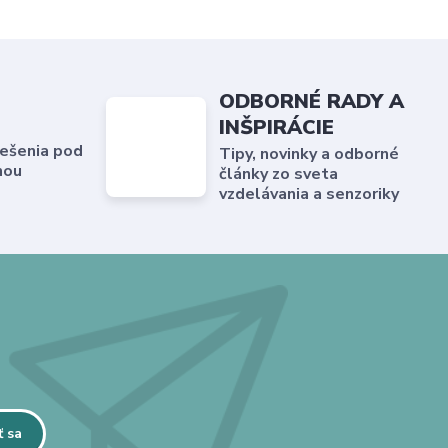
ODBORNÉ RADY A
INŠPIRÁCIE
ešenia pod
Tipy, novinky a odborné
hou
články zo sveta
vzdelávania a senzoriky
ť sa