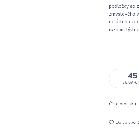
podložky so z
zmyslového vn
od útleho vek
rozmanitých t
45
36,59 €
Číslo produktu:
Do obľúben