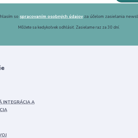
hlasím so
spracovaním osobných údajov
za účelom zasielania newsl
Môžete sa kedykoľvek odhlásiť. Zasielame raz za 30 dní.
ie
Á INTEGRÁCIA A
CIA
VOJ