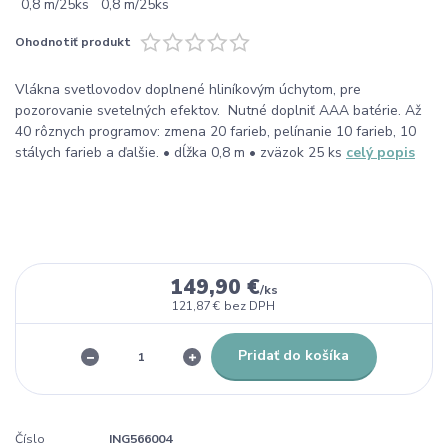
Ohodnotiť produkt
Vlákna svetlovodov doplnené hliníkovým úchytom, pre
pozorovanie svetelných efektov. Nutné doplniť AAA batérie. Až
40 rôznych programov: zmena 20 farieb, pelínanie 10 farieb, 10
stálych farieb a ďalšie. • dĺžka 0,8 m • zväzok 25 ks
celý popis
149,90 €
/
ks
121,87 €
bez DPH
Pridať do košíka
Číslo
ING566004