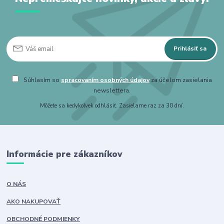
Prihlásiť sa
Súhlasím so
spracovaním osobných údajov
za účelom zasielania
newslettera.
Môžete sa kedykoľvek odhlásiť. Zasielame raz za 30 dní.
Informácie pre zákazníkov
O NÁS
AKO NAKUPOVAŤ
OBCHODNÉ PODMIENKY