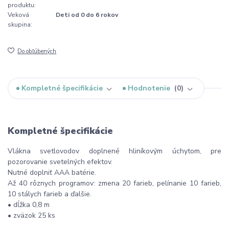
produktu:
Veková
Deti od 0 do 6 rokov
skupina:
Do obľúbených
Kompletné špecifikácie
Hodnotenie
0
Kompletné špecifikácie
Vlákna svetlovodov doplnené hliníkovým úchytom, pre
pozorovanie svetelných efektov.
Nutné doplniť AAA batérie.
Až 40 rôznych programov: zmena 20 farieb, pelínanie 10 farieb,
10 stálych farieb a ďalšie.
• dĺžka 0,8 m
• zväzok 25 ks