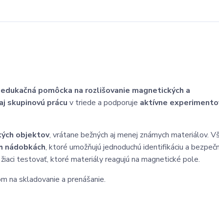
á
edukačná pomôcka na rozlišovanie magnetických a
 aj skupinovú prácu
v triede a podporuje
aktívne experimento
kých objektov
, vrátane bežných aj menej známych materiálov. V
ch nádobkách
, ktoré umožňujú jednoduchú identifikáciu a bezpeč
iaci testovať, ktoré materiály reagujú na magnetické pole.
om na skladovanie a prenášanie.