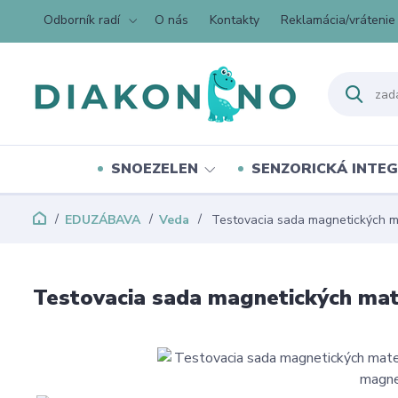
Odborník radí
O nás
Kontakty
Reklamácia/vrátenie
SNOEZELEN
SENZORICKÁ INTEG
EDUZÁBAVA
Veda
Testovacia sada magnetických m
Testovacia sada magnetických mat