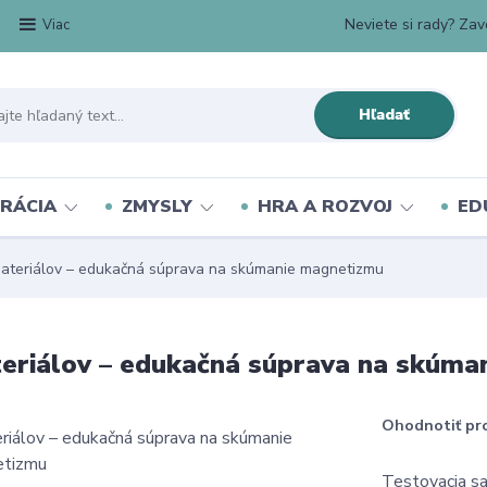
Neviete si rady? Zavo
Viac
Hľadať
RÁCIA
ZMYSLY
HRA A ROZVOJ
ED
ateriálov – edukačná súprava na skúmanie magnetizmu
eriálov – edukačná súprava na skúm
Ohodnotiť pr
Testovacia sa