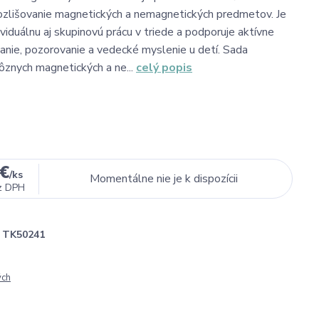
zlišovanie magnetických a nemagnetických predmetov. Je
viduálnu aj skupinovú prácu v triede a podporuje aktívne
nie, pozorovanie a vedecké myslenie u detí. Sada
ôznych magnetických a ne...
celý popis
 €
/
ks
Momentálne nie je k dispozícii
z DPH
TK50241
ých