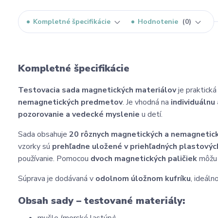
Kompletné špecifikácie
Hodnotenie
0
Kompletné špecifikácie
Testovacia sada magnetických materiálov
je praktick
nemagnetických predmetov
. Je vhodná na
individuálnu
pozorovanie a vedecké myslenie
u detí.
Sada obsahuje
20 rôznych magnetických a nemagnetic
vzorky sú
prehľadne uložené v priehľadných plastový
používanie. Pomocou
dvoch magnetických paličiek
môžu ž
Súprava je dodávaná v
odolnom úložnom kufríku
, ideáln
Obsah sady – testované materiály: