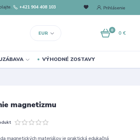
lajte.
+421 904 408 103
Prihlásenie
0
0 €
EUR
UZÁBAVA
VÝHODNÉ ZOSTAVY
anie magnetizmu
odukt
da magnetických materiálov je praktická edukačná