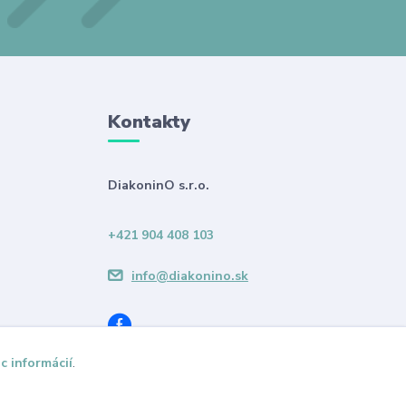
Kontakty
DiakoninO s.r.o.
+421 904 408 103
info@diakonino.sk
c informácií
.