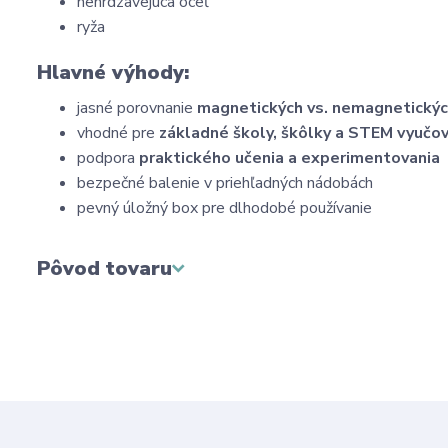
nehrdzavejúca oceľ
ryža
Hlavné výhody:
jasné porovnanie
magnetických vs. nemagnetickýc
vhodné pre
základné školy, škôlky a STEM vyučo
podpora
praktického učenia a experimentovania
bezpečné balenie v priehľadných nádobách
pevný úložný box pre dlhodobé používanie
Pôvod tovaru