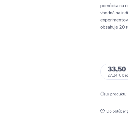
pomôcka na ro
vhodná na indi
experimentova
obsahuje 20 r
33,50
27,24 €
be
Číslo produktu:
Do obľúben