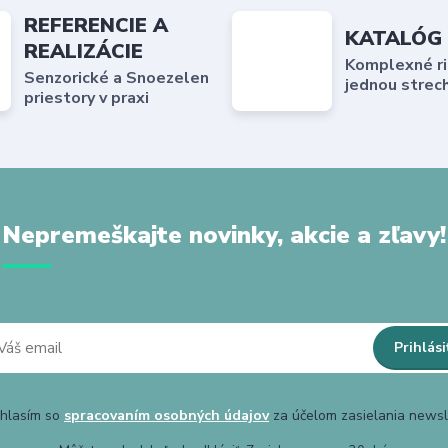
REFERENCIE A
KATALÓG
REALIZÁCIE
Komplexné ri
Senzorické a Snoezelen
jednou strec
priestory v praxi
Nepremeškajte novinky, akcie a zľavy!
Prihlási
hlasím so
spracovaním osobných údajov
za účelom zasielania newsl