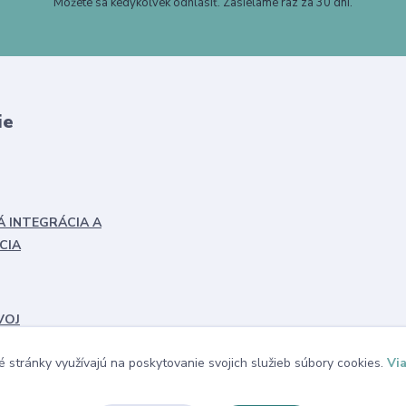
Môžete sa kedykoľvek odhlásiť. Zasielame raz za 30 dní.
ie
Á INTEGRÁCIA A
CIA
VOJ
 stránky využívajú na poskytovanie svojich služieb súbory cookies.
Via