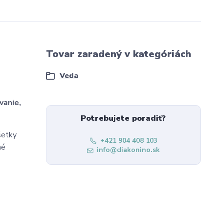
Tovar zaradený v kategóriách
Veda
vanie,
Potrebujete poradiť?
šetky
+421 904 408 103
né
info@diakonino.sk