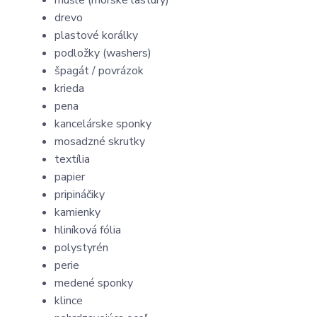
mušle (morské lastúry)
drevo
plastové korálky
podložky (washers)
špagát / povrázok
krieda
pena
kancelárske sponky
mosadzné skrutky
textília
papier
pripináčiky
kamienky
hliníková fólia
polystyrén
perie
medené sponky
klince