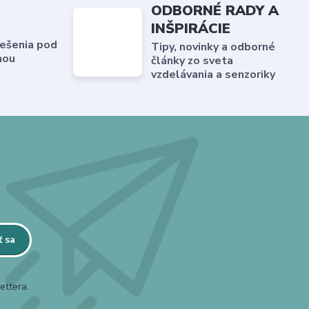
ODBORNÉ RADY A
INŠPIRÁCIE
ešenia pod
Tipy, novinky a odborné
hou
články zo sveta
vzdelávania a senzoriky
ť sa
ettera.