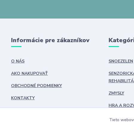
Informácie pre zákazníkov
Kategór
O NÁS
SNOEZELEN
AKO NAKUPOVAŤ
SENZORICK
REHABILITÁ
OBCHODNÉ PODMIENKY
ZMYSLY
KONTAKTY
HRA A ROZ
BLOG
EDUZÁBAVA
Tieto webové