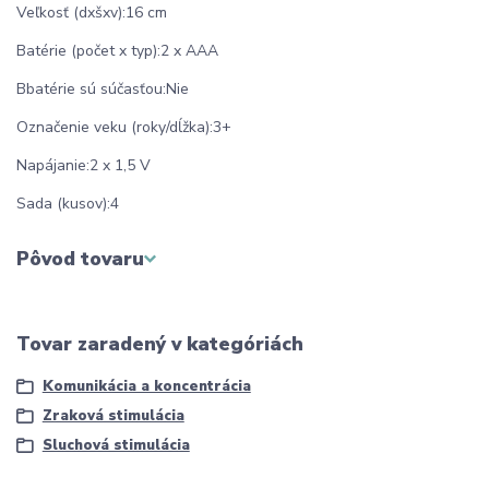
Veľkosť (dxšxv):16 cm
Batérie (počet x typ):2 x AAA
Bbatérie sú súčasťou:Nie
Označenie veku (roky/dĺžka):3+
Napájanie:2 x 1,5 V
Sada (kusov):4
Pôvod tovaru
Tovar zaradený v kategóriách
Komunikácia a koncentrácia
Zraková stimulácia
Sluchová stimulácia