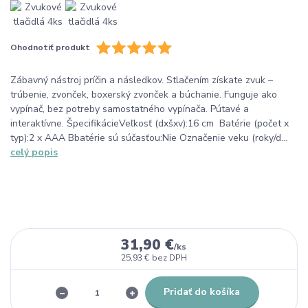
Ohodnotiť produkt
Zábavný nástroj príčin a následkov. Stlačením získate zvuk –
trúbenie, zvonček, boxerský zvonček a búchanie. Funguje ako
vypínač, bez potreby samostatného vypínača. Pútavé a
interaktívne. ŠpecifikácieVeľkosť (dxšxv):16 cm Batérie (počet x
typ):2 x AAA Bbatérie sú súčasťou:Nie Označenie veku (roky/d...
celý popis
31,90 €
/
ks
25,93 €
bez DPH
Pridať do košíka