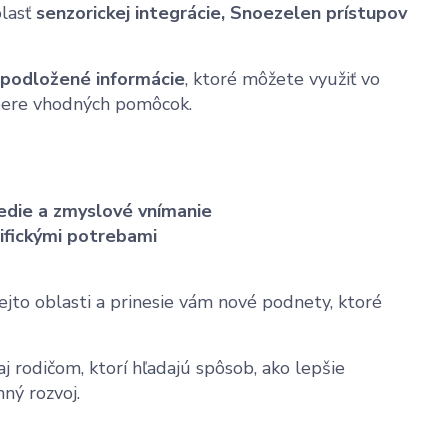
blasť
senzorickej integrácie, Snoezelen prístupov
 podložené informácie
, ktoré môžete využiť vo
výbere vhodných pomôcok.
edie a zmyslové vnímanie
cifickými potrebami
jto oblasti a prinesie vám nové podnety, ktoré
 rodičom, ktorí hľadajú spôsob, ako lepšie
ný rozvoj.