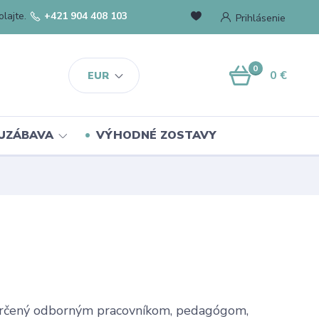
lajte.
+421 904 408 103
Prihlásenie
0
0 €
EUR
UZÁBAVA
VÝHODNÉ ZOSTAVY
 určený odborným pracovníkom, pedagógom,