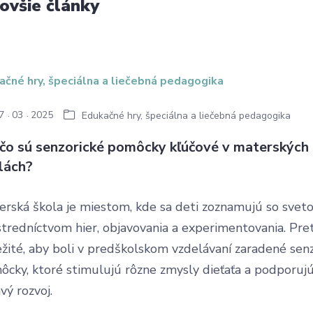
ovšie články
7
03
2025
Edukačné hry, špeciálna a liečebná pedagogika
čo sú senzorické pomôcky kľúčové v materských
lách?
erská škola je miestom, kde sa deti zoznamujú so sve
tredníctvom hier, objavovania a experimentovania. Pret
žité, aby boli v predškolskom vzdelávaní zaradené sen
ôcky, ktoré stimulujú rôzne zmysly dieťaťa a podporujú
vý rozvoj.