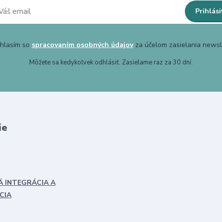
Prihlási
hlasím so
spracovaním osobných údajov
za účelom zasielania newsl
Môžete sa kedykoľvek odhlásiť. Zasielame raz za 30 dní.
ie
Á INTEGRÁCIA A
CIA