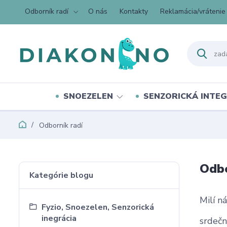
Odborník radí
O nás
Kontakty
Reklamácia/vrátenie
SNOEZELEN
SENZORICKÁ INTEG
Odborník radí
Odbo
Kategórie blogu
Milí ná
Fyzio, Snoezelen, Senzorická
inegrácia
srdeč