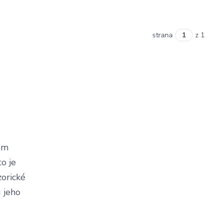
strana
z 1
tom
o je
zorické
 jeho