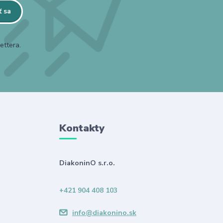
ť sa
ettera.
Kontakty
DiakoninO s.r.o.
+421 904 408 103
info@diakonino.sk