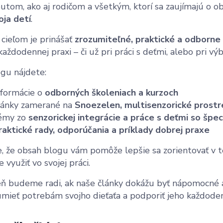
utom, ako aj rodičom a všetkým, ktorí sa zaujímajú o o
oja detí
.
cieľom je prinášať
zrozumiteľné, praktické a odborne
 každodennej praxi – či už pri práci s deťmi, alebo pri 
gu nájdete:
nformácie o
odborných školeniach a kurzoch
lánky zamerané na
Snoezelen, multisenzorické prostr
émy zo
senzorickej integrácie a práce s deťmi so špe
raktické rady, odporúčania a príklady dobrej praxe
, že obsah blogu vám pomôže lepšie sa zorientovať v te
 využiť vo svojej práci.
ň budeme radi, ak naše články dokážu byť nápomocné aj
mieť potrebám svojho dieťaťa a podporiť jeho každoden