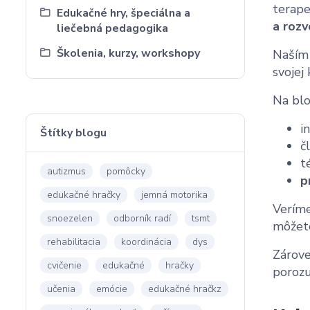
terape
Edukačné hry, špeciálna a
a rozv
liečebná pedagogika
Školenia, kurzy, workshopy
Naším 
svojej
Na blo
i
Štítky blogu
č
t
autizmus
pomôcky
p
edukačné hračky
jemná motorika
Veríme
snoezelen
odborník radí
tsmt
môžete
rehabilitacia
koordinácia
dys
Zárove
cvičenie
edukačné
hračky
porozu
učenia
emócie
edukačné hračkz